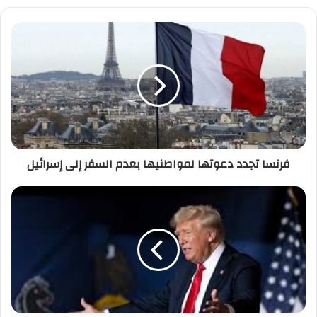
ي
د
ك
ا
ل
إ
ل
ك
ت
ر
فرنسا تجدد دعوتها لمواطنيها بعدم السفر إلى إسرائيل
و
ن
ي