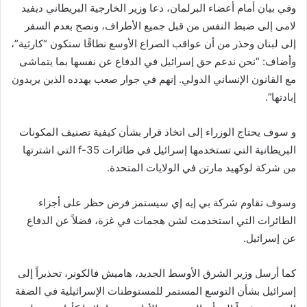
وفي بيان أمام أعضاء البرلمان، دعا وزير الخارجية البريطاني ديفيد
لامى إلى ضبط النفس من قبل جميع الأطراف، ونصح بعدم السفر
إلى لبنان وحذر من أن عواقب الصراع الأوسع نطاقًا ستكون “كارثية”،
وأضاف: “نحن ندعم حق إسرائيل في الدفاع عن نفسها بما يتماشى
مع القانون الإنساني الدولي. إنهم في جوار صعب يهدده الذين يريدون
إبادتها”.
و سوف يحتاج الوزراء إلى اتخاذ قرار بشأن كيفية تصنيف المكونات
البريطانية التي تستخدمها إسرائيل في طائرات f-35 التي اشترتها
من شركة لوكهيد مارتن في الولايات المتحدة.
وسوف تقاوم شركة بي إيه إي سيستمز فرض حظر على أجزاء
الطائرات التي استخدمت لشن هجمات في غزة، فضلاً عن الدفاع
عن إسرائيل.
كما أرسل وزير الشرق الأوسط الجديد، هاميش فالكونر، تحذيراً إلى
إسرائيل بشأن التوسع المستمر للمستوطنات الإسرائيلية في الضفة