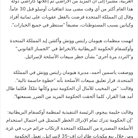
الغربية، مشيراً إلى أن المزيد من الأراضي تم إعلانها كأراضي دولة
هذا العام أكثر من أي وقت مضى منذ اتفاقيات أوسلو قبل 30 عاماً.
وقال إن المملكة المتحدة فرضت بالفعل عقوبات على ثمانية أفراد
وكيانين بسبب المستوطنات، مضيفاً “سننظر في جميع الخيارات”.
اتهمت منظمات هيومان رايتس ووتش وأكشن إيد المملكة المتحدة
وأوكسفام الحكومة البريطانية بالانخراط في “الجمباز القانوني”
و”التردد مرة أخرى” بشأن حظر مبيعات الأسلحة لإسرائيل.
ووصفت ياسمين أحمد، مديرة هيومان رايتس ووتش في المملكة
المتحدة، قرار تعليق مبيعات الأسلحة بأنه “خطوة حاسمة تالية”.
وقالت: “من المخيب للآمال أن الحكومة تبدو وكأنها تتلكأ. فكلما طال
أمد هذا القرار، كلما ألحقت الحكومة المزيد من الضرر بسمعتها”.
وقالت حليمة بيجوم، الرئيسة التنفيذية لمنظمة أوكسفام البريطانية:
“إن الحكومة تدرك تمام الإدراك الخطر المتمثل في احتمال استخدام
الأسلحة المصدرة من المملكة المتحدة لارتكاب جرائم حرب في غزة.
ومن خلال بيع مكونات طائرات إف-35 لإسرائيل، تعمل الحكومة