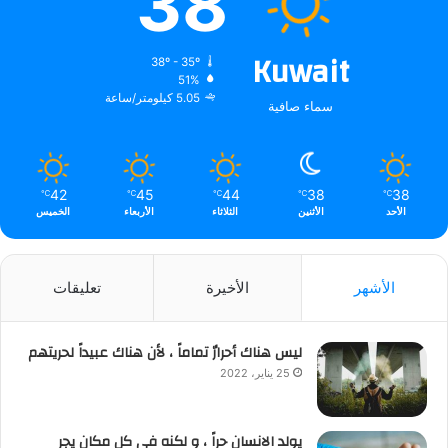
38
Kuwait
38º - 35º
51%
5.05 كيلومتر/ساعة
سماء صافية
42
45
44
38
38
℃
℃
℃
℃
℃
الأحد
الأثنين
الثلاثاء
الأربعاء
الخميس
الأشهر
الأخيرة
تعليقات
ليس هناك أحرارٌ تماماً ، لأن هناك عبيداً لحريتهم
25 يناير، 2022
يولد الانسان حراً ، و لكنه في كل مكان يجر