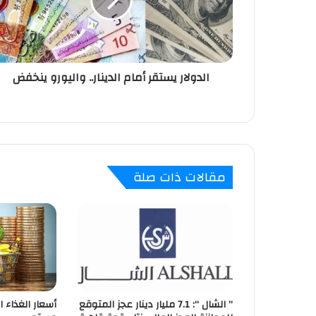
ك
ت
ر
و
ن
الدولار يستقر أمام الدينار.. واليورو ينخفض
ي
مقالات ذات صلة
” الشال “: 7.1 مليار دينار عجز المتوقع
أسعار الغذاء ا