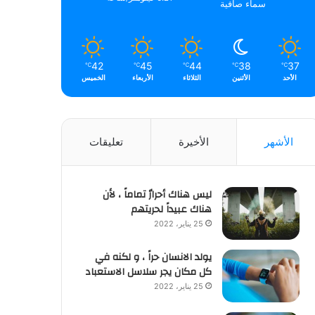
سماء صافية
42
45
44
38
37
℃
℃
℃
℃
℃
الأحد
الأثنين
الثلاثاء
الأربعاء
الخميس
الأشهر
الأخيرة
تعليقات
ليس هناك أحرارٌ تماماً ، لأن
هناك عبيداً لحريتهم
25 يناير، 2022
يولد الانسان حراً ، و لكنه في
كل مكان يجر سلاسل الاستعباد
25 يناير، 2022