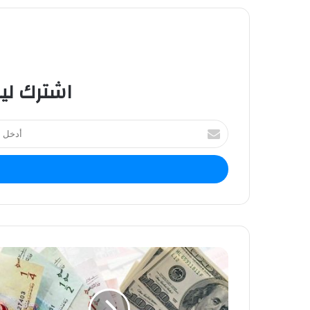
اشترك لي
أ
د
خ
ل
ب
ر
ي
د
ك
ا
ل
إ
ل