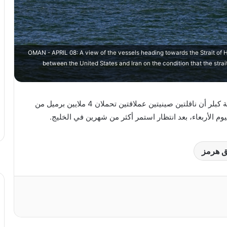
OMAN - APRIL 08: A view of the vessels heading towards the Strait of
between the United States and Iran on the condition that the stra
أظهرت بيانات ⁠شحن من مجموعة ⁠بورصات لندن وشركة كبلر أن ‌ناقلتين صينيتين عملاقتين تحملان 4 ملايين برميل من
 ⁠الأربعاء، ⁠بعد انتظار استمر أكثر ‌من شهرين في ‌الخليج.
ق هرمز