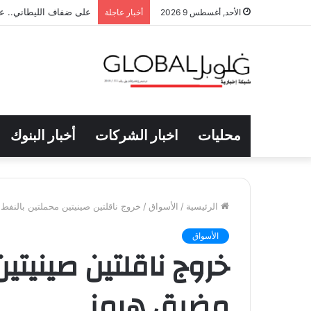
على ضفاف الليطاني.. عو
الأحد, أغسطس 9 2026
أخبار عاجلة
محليات
اخبار الشركات
أخبار البنوك
الرئيسية
/
الأسواق
/
خروج ناقلتين صينيتين محملتين بالنف
الأسواق
خروج ناقلتين صينيتي
مضيق هرمز