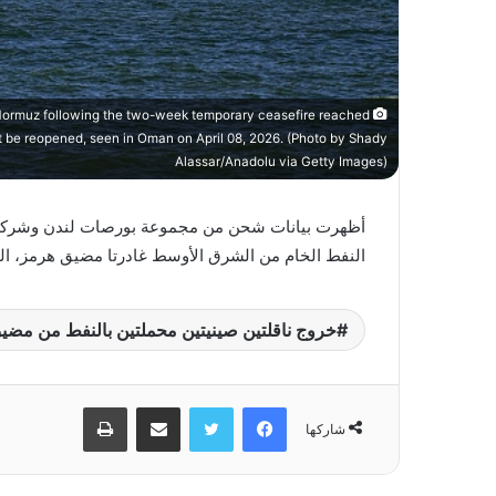
 Hormuz following the two-week temporary ceasefire reached
it be reopened, seen in Oman on April 08, 2026. (Photo by Shady
Alassar/Anadolu via Getty Images)
النفط ⁠الخام من ⁠الشرق الأوسط غادرتا ⁠مضيق هرمز، اليوم
خروج ناقلتين صينيتين محملتين بالنفط من مضي
فيسبوك
تويتر
مشاركة عبر البريد
طباعة
شاركها