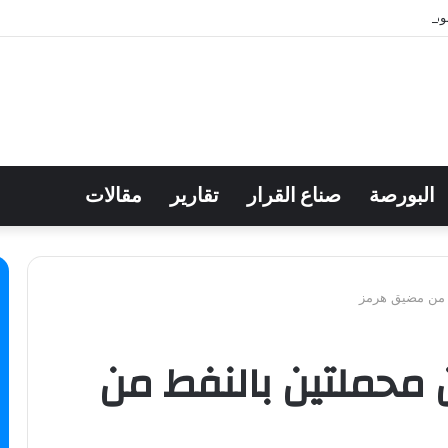
دة الحياة إلى المتنزهات وسط تعافٍ اقتصادي هش
البورصة
صناع القرار
تقارير
مقالات
ط من مضيق هرمز
ن محملتين بالنفط من