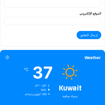
الموقع الإلكتروني
Weather
37
℃
Kuwait
37º - 35º
56%
1.99 كيلومتر/ساعة
سماء صافية