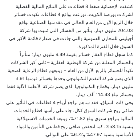
كشفت الإحصائية ضغط 8 قطاعات على النتائج المالية الفصلية
لشركات بورصة الكويت، توزعت بواقع 4 قطاعات تكبدت خسائر
خلال الربع الأول من العام الحالي في مقدمتها الصناعية بواقع
204.03 مليون دينار، بتأثير من الخسائر التي مُنيت بها شركة
أجيليتي للمخازن العمومية والتي جاءت في صدارة قائمة الأكبر في
السوق خلال الفترة المذكورة.
كما سجل قطاع العقار خسائر بقيمة 9.49 مليون دينار؛ متأثراً
بالخسائر المعلنة من شركة الوطنية العقارية – ثاني أكبر الشركات
تكبداً للخسائر بالربع الأول من العام – ويتبعهم قطاع الرعاية الصحية
الذي يضم شركة التقدم التكنولوجي وحدها بخسائر قيمتها 3.91
مليون دينار، وقطاع التكنولوجيا الذي يضم شركة الأنظمة الآلية فقط
بخسائر تبلغ 114.43 ألف دينار.
وفي ذات السياق، فقد ساهم تراجع أرباح 4 قطاعات في التأثير على
صافي ربح شركات السوق ككل، جاء على رأسها قطاع الخدمات
المالية بتراجع سنوي يبلغ 71.82%، ويتبعه الخدمات الاستهلاكية
بنسبة 53.15%، كما انخفض صافي ربح قطاعي التأمين والمواد
الأساسية بنسبة 47.97% و6.72% على التوالي.