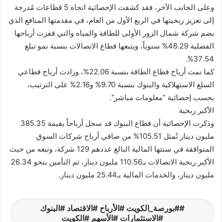
وعلى الجانب الآخر، فقد كشفت الإحصائية اتجاه 5 قطاعات مُدرجة
إلى تعزيز ربحيتها في الربع الأول من العام، في مقدمتها المنافع الذي
يضم شركة شمال الزور الأولى للطاقة والمياه والتي قفزت أرباحها
الفصلية 48.29% سنوياً، ويتبعها قطاع الاتصالات بنسبة نمو تبلغ
37.54%.
كما نمت أرباح قطاع الطاقة بنسبة 22.06%، وزادت أرباح قطاعي
السلع الاستهلاكية والبنوك بنسبة 9.70% و2.16% على الترتيب،
بحسب إحصائية “معلومات مباشر”.
الأكبر ربحية
وذكرت الإحصائية أن قطاع البنوك قد سجل أرباحاً بقيمة 385.35
مليون دينار تُمثل 105.51% من صافي أرباح شركات السوق
المتوافقة في سنتها المالية البالغ عددهم 129 شركة، وتبعه من حيث
الأكبر ربحية الاتصالات بـ110.56 مليون دينار، ثم التأمين بنحو 26.34
مليون دينار، والخدمات المالية بـ25.44 مليون دينار.
#بورصة_الكويت #الأرباح #الاقتصاد #البنوك
#الاستثمارات #الأسهم #الكويت