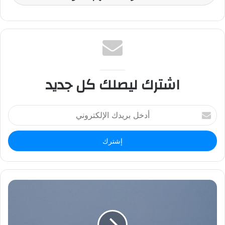
اشترك ليصلك كل جديد
أ
د
خ
ل
ب
ر
ي
د
ك
ا
ل