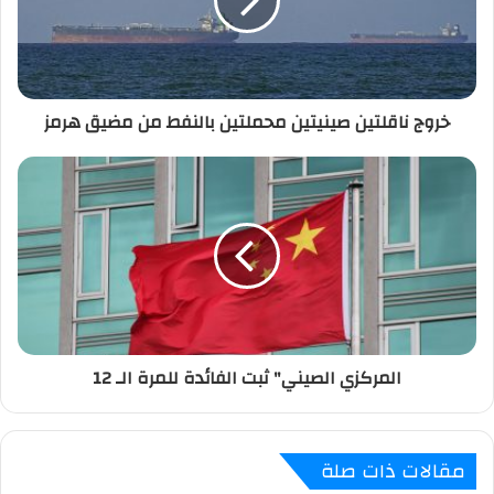
إ
ل
ك
ت
ر
خروج ناقلتين صينيتين محملتين بالنفط من مضيق هرمز
و
ن
ي
المركزي الصيني" ثبت الفائدة للمرة الـ 12
مقالات ذات صلة