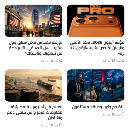
مؤشر أيفون 2026.. تركيا الأغلى
بورصة تكساس تدخل سباق وول
واليابان الأرخص لشراء «أيفون 17
ستريت.. هل تنجح في انتزاع حصة
برو»
من نيويورك وناسداك؟
منذ 18 ساعة
منذ 18 ساعة
التضخم يغير بوصلة المستثمرين
العالم في أسبوع .. النفط يترقب
مفاوضات هرمز والين يتلقى دعم
منذ 18 ساعة
واشنطن
منذ 18 ساعة