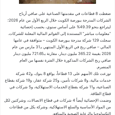
ضغطت 8 قطاعات في مقدمتها الصناعية على صافي أرباح
الشركات المدرجة ببورصة الكويت خلال الربع الأول من عام 2026؛
ليتراجع بنحو 49.39% على أساس سنوي، بحسب إحصائية
“معلومات مباشر” المستندة إلى القوائم المالية المعلنة للشركات.
سجلت 129 شركة مدرجة ببورصة الكويت – متوافقة في عامها
المالي – صافي ربح في الربع الأول المنتهي بـ31 مارس من عام
2026 بقيمة 365.22 مليون دينار، مقارنة بـ721.65 مليون دينار
صافي ربح الشركات المذكورة خلال الفترة نفسها من العام
المنصرم.
توزعت تلك الأسهم على 13 قطاعاً، بواقع 8 بنوك، و42 شركة
خدمات مالية، و8 شركات تأمين، و25 شركة عقار، و19 شركة بقطاع
الصناعية، و11 شركة بقطاع الخدمات الاستهلاكية، و5 شركات في
قطاع الطاقة.
وضمت الإحصائية أيضاً 4 شركات في قطاع الاتصالات، وشركتين لكل
من المواد الأساسية والسلع الاستهلاكية، وشركة بكل من قطاعات
التكنولوجيا والرعاية الصحية والمنافع.