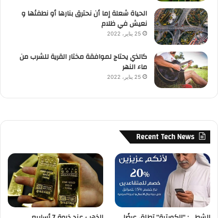
الحياة شعلة إما أن نحترق بنارها أو نطفئها و
نعيش في ظلام
25 يناير، 2022
كالذي يحتاج لموافقة مختار القرية للشرب من
ماء النهر
25 يناير، 2022
Recent Tech News
الشطي: “الكويتية” تطلق عرضًا
الذهب عند ذروة 7 أسابيع