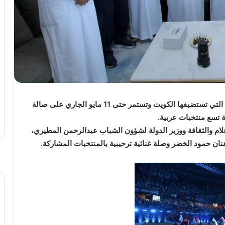
افتتحت “الاثنين” بطولة كأس العرب العاشرة لكرة اليد التي تستضيفها الكويت وتستمر حتى 11 مايو الجاري على صالة
ة تسع منتخبات عربية.
علام والثقافة ووزير الدولة لشؤون الشباب عبدالرحمن المطيري،
نان حمود الخضر وصلة غنائية ترحيبية بالمنتخبات المشاركة.