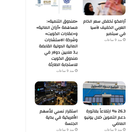
أرامكو تخفض سعر الخام
«صندوق التنمية»:
العربي الخفيف لآسيا
مساهمة «أرزان المالية»
في سبتمبر
و«عقارات الكويت»
وشركة الاستشارات
منذ 9 ساعات
المالية الدولية القابضة
بـ3 ملايين دولار في
صندوق الكويت
للاستجابة الطارئة
منذ 9 ساعات
26.3 % ارتفاعاً بفاتورة
استقرار نسبي للأسهم
دعم التموين خلال يونيو
الأمريكية في بداية
الماضي
الجلسة
منذ 9 ساعات
منذ 9 ساعات