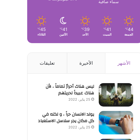
سماء صافية
45
41
39
41
44
℃
℃
℃
℃
℃
الجمعة
السبت
الأحد
الأثنين
الثلاثاء
الأشهر
الأخيرة
تعليقات
ليس هناك أحرارٌ تماماً ، لأن
هناك عبيداً لحريتهم
25 يناير، 2022
يولد الانسان حراً ، و لكنه في
كل مكان يجر سلاسل الاستعباد
25 يناير، 2022