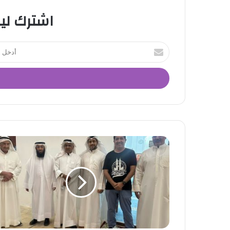
اشترك لي
أ
د
خ
ل
ب
ر
ي
د
ك
ا
ل
إ
ل
ك
ت
ر
و
ن