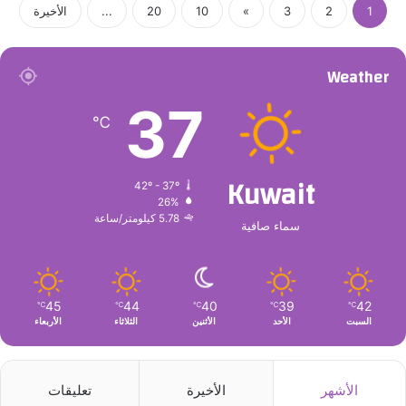
1
2
3
»
10
20
...
الأخيرة
Weather
37
℃
Kuwait
42º - 37º
26%
5.78 كيلومتر/ساعة
سماء صافية
45
44
40
39
42
℃
℃
℃
℃
℃
السبت
الأحد
الأثنين
الثلاثاء
الأربعاء
الأشهر
الأخيرة
تعليقات