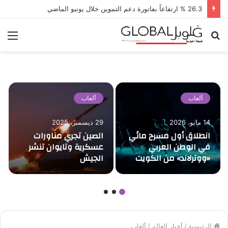
26.3 % ارتفاعاً بفاتورة دعم التموين خلال يونيو الماضي
بحث
الق
عن
ألعاب
ألعاب
14 مايو، 2026
29 ديسمبر، 2025
انطلاق أول مسرح مائي
الصين تجري مناورات
في الوطن العربي
عسكرية وتايوان تنشر
«ووترلاند» من الكويت
الجيش
الرئيسية
/
أخبار العالم
/
ألعاب