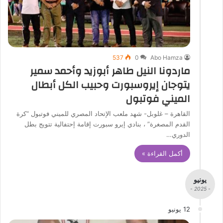
537
0
Abo Hamza
ماردونا النيل طاهر أبوزيد وأحمد سمير
يتوجان إيروسبورت وحبيب الكل أبطال
الميني فوتبول
القاهرة – غلوبل- شهد ملعب الإتحاد المصري للميني فوتبول “كرة
القدم المصغرة” ، بنادي إيرو سبورت إقامة إحتفالية تتويج بطل
الدوري…
أكمل القراءة »
يونيو
- 2025 -
12 يونيو