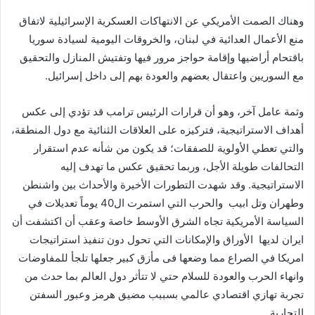
وهناك الصمت الأمريكي عن الانتهاكات العسكرية الإسرائيلية لاتفاق
منع الأعمال العدائية في لبنان، والخروقات اليومية لسيادة سوريا
باقتحام أراضيها وإقامة حواجز مرور فيها وتفتيش المنازل والتحقيق
مع السوريين واعتقال بعضهم والعودة بهم إلى داخل إسرائيل.
وثمة عامل آخر، وهو أن قرارات الرئيس ترامب قد تؤدي إلى عكس
أهداف الاستراتيجية، فتركيزه على العلاقات الثنائية مع دول المنطقة،
والتي تعطي الأولوية للصفقات؛ قد يكون من شأنه عدم استقرار
التحالفات طويلة الأجل، وربما تحقيق عكس ما تهدف إليه
الاستراتيجية. وقد شهدت التطورات الأخيرة والأحداث بين واشنطن
وطهران وتل ابيب والحرب التي استمرت ال40 يوماً تعديلات في
السياسة الأمريكية تجاه الشرق الأوسط خاصة وعقب أن اكتشفت أن
ايران لديها الأوراق والإمكانات التي تحول دون تنفيذ استراتيجات
امريكا في الصراع مما وضعها فى مأزق كبير جعلها تلجأ للمفاوضات
وانهاء الحرب والعودة للسلام حتي لا تتأثر دول العالم بما حدث من
تجربة تهازي اقتصادي عالمي بسببب مضيق هرمز وعبور السفتن
التجارية .