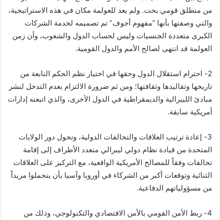
من منطلق قومي بحت. ولم يعد للعولمة مكان في هذه الاستراتيجية،
والتي وصفتها بأنها “مفهوم أجوف” تم تصميمه لخدمة الشركات
الكبرى متعددة الجنسيات وليس لحساب الدول والشعوب، وأن زمن
العولمة قد انتهى لصالح الأمم والدول القومية.
2- احترام استقلال الدول وحقها في اختيار نظم الحكم النابعة من
تاريخها وتقاليدها وثقافتها؛ ومن ثم ضرورة الالتزام بعدم التدخل لنشر
مبادئ الليبرالية والديمقراطية في الدول الأخرى، والذي اتبعته إدارات
أمريكية سابقة.
3- إعادة ترتيب العلاقات والتحالفات الدولية، وتحول دور الولايات
المتحدة من قيادة نظام دولي ليبرالي متعدد الأطراف إلى إقامة
تحالفات وفقاً للمصالح الأمريكية الواقعية، مع التركيز على العلاقات
الثنائية وتوقعات أكبر من الشركاء في أوروبا وآسيا بأن يتحملوا مزيداً
من مسؤولياتهم الدفاعية.
4- ربط الأمن القومي بالأمن الاقتصادي والتكنولوجي، وذلك من