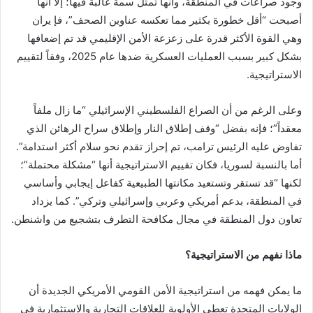
وجود صراعات في المنطقة، وأنها تمثل سمة غالبة فيها؛ إلا أنها
أصبحت “أقل خطورة بكثير مما تعكسه عناوين الصحف”، فإ يران
وهي القوة الأكثر قدرة على زعزعة الأمن الإقليمي قد تم إضعافها
بشكل كبير بسبب العمليات العسكرية ضدها عام 2025، وفقاً لتقييم
الاستراتيجية.
وعلى الرغم من أن الصراع الفلسطيني الإسرائيلي “ما زال ملفاً
معقداً”؛ فإنه بفضل “وقف إطلاق النار وإطلاق سراح الرهائن الذي
تفاوض عليه الرئيس ترامب، تم إحراز تقدم نحو سلام أكثر استدامة”.
أما بالنسبة لسوريا، فكان تقييم الاستراتيجية أنها “مشكلة محتملة”؛
لكنها “قد تستقر وتستعيد مكانتها الطبيعية كفاعل إيجابي وأساسي
في المنطقة، بدعم أمريكي وعربي وإسرائيلي وتركي”. كما يزداد
تعاون دول المنطقة في مجال مكافحة التطرف بتشجيع من واشنطن.
ماذا نفهم من الاستراتيجية؟
ما يمكن فهمه من استراتيجية الأمن القومي الأمريكي الجديدة أن
الولايات المتحدة تعطي الأولوية للعلاقات التجارية والاستثمارية في