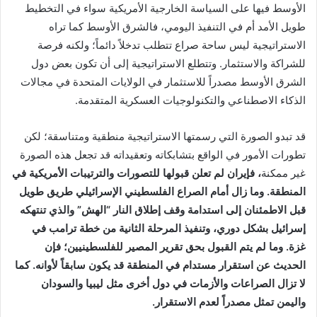
الأوسط فيها على السياسة الخارجية الأمريكية سواء في التخطيط
طويل الأمد أم في التنفيذ اليومي، فالشرق الأوسط كما تراه
الاستراتيجية ليس ساحة صراع تتطلب تدخلاً دائماً؛ ولكنه فرصة
للشراكة والاستثمار. وتتطلع الاستراتيجية إلى أن تكون بعض دول
الشرق الأوسط مصدراً للاستثمار في الولايات المتحدة في مجالات
الذكاء الاصطناعي والتكنولوجيات العسكرية المتقدمة.
قد تبدو الصورة التي رسمتها الاستراتيجية منطقية ومتناسقة؛ لكن
تطورات الأمور في الواقع بتشابكاته وتعقيداته قد تجعل هذه الصورة
غير ممكنة
، فإيران لم تعلن قبولها للتصورات والترتيبات الأمريكية في
المنطقة. وما زال أمام الصراع الفلسطيني الإسرائيلي طريق طويل
قبل الاطمئنان إلى استدامة وقف إطلاق النار “الهش” والذي تنتهكه
إسرائيل بشكل دوري، وتنفيذ المرحلة الثانية من خطة ترامب في
غزة. وما لم يتم القبول بحق تقرير المصير للفلسطينيين؛ فإن
الحديث عن استقرار مستدام في المنطقة قد يكون سابقاً لأوانه. كما
لا تزال الصراعات والأزمات في دول أخرى مثل ليبيا والسودان
واليمن تمثل مصدراً لعدم الاستقرار
.