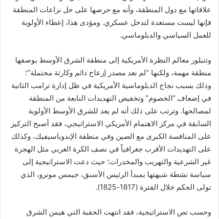
علاقاتها مع دول المنطقة، وأنه مع حرصها على حل نزاعات المنطقة
فإنها ليست مستعدة لتدخل عسكري. ومؤدى هذا، إعطاء الأولوية
للعمل السياسي والدبلوماسي.
وتتبلور معالم النظرة الأمريكية إلى منطقة الشرق الأوسط بوصفها
منطقة مهمة، ولكنها “لم تعد مصدر إزعاج دائم وكارثة محتملة”؛
وذلك بسبب نجاح الدبلوماسية الأمريكية في ظل إدارة ترامب الثانية
في إضعاف “الخصوم” وتخفيض التهديدات النابعة من المنطقة
لمصالحها. وترتب على ذلك أنه لم يعد للشرق الأوسط الأولوية
السابقة في مركز الاهتمام الأمريكي الاستراتيجي، فقد أصبح التركيز
على المنافسة الكبرى مع الصين وفي منطقة الإندوباسيفيك، وكذلك
على التهديدات الأقرب جغرافياً في نصف الكرة الغربي مثل الهجرة
غير الشرعية والتهريب والمخدرات؛ حيث دعت الاستراتيجية إلى
سياسة نشطة شبهتها بمبدأ الرئيس الأسبق، جيمس مونرو، الذي
تولى الحكم خلال الفترة (1817-1825).
وحسب نص الاستراتيجية، فقد انتهت الحقبة التي هيمن الشرق