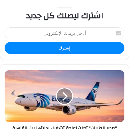
اشترك ليصلك كل جديد
أ
د
خ
ل
ب
ر
ي
د
ك
ا
ل
إ
ل
ك
ت
ر
"مصر للطيران" تعلن إعادة تشغيل رحلاتها بين القاهرة
و