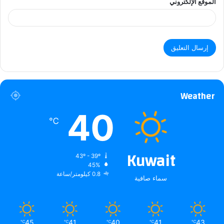
الموقع الإلكتروني
Weather
40
℃
Kuwait
43º - 39º
45%
0.8 كيلومتر/ساعة
سماء صافية
45
41
40
41
43
℃
℃
℃
℃
℃