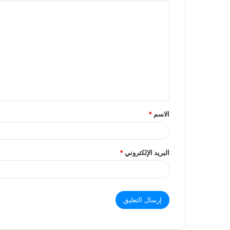
ا
ل
ت
ع
ل
ي
ق
الاسم
*
البريد الإلكتروني
*