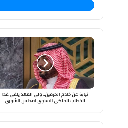
ل
ب
ر
ي
د
ك
ا
ل
إ
ل
ك
ت
ر
و
ن
نيابة عن خادم الحرمين.. ولى العهد يلقى غدا
ي
الخطاب الملكى السنوى لمجلس الشورى