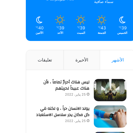
سماء صافية
40
39
39
43
39
℃
℃
℃
℃
℃
الخميس
الجمعة
السبت
الأحد
الأثنين
الأشهر
الأخيرة
تعليقات
ليس هناك أحرارٌ تماماً ، لأن
هناك عبيداً لحريتهم
25 يناير، 2022
يولد الانسان حراً ، و لكنه في
كل مكان يجر سلاسل الاستعباد
25 يناير، 2022