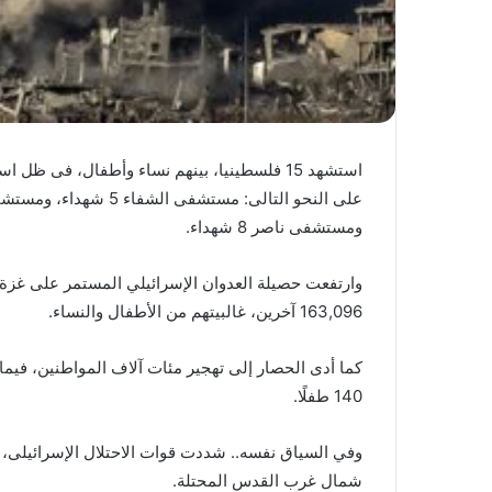
استشهد 15 فلسطينيا، بينهم نساء وأطفال، فى ظل
على النحو التالى: مست
ومستشفى ناصر 8 شهداء.
163,096 آخرين، غالبيتهم من الأطفال والنساء.
140 طفلًا.
وفي السياق نفسه.. شددت قوات الاحتلال الإسرائيلى، ال
شمال غرب القدس المحتلة.