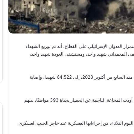
 استمرار العدوان الإسرائيلي على القطاع، أنه تم توزيع الشهداء
شفى الشفاء 5 شهداء، ومستشفى المعمداني شهيد واحد، ومستشفى العودة شهيد واحد،
وارتفعت حصيلة العدوان الإسرائيلي المستمر على غزة منذ السابع من أكتوبر 2023، إلى 64,522 شهيدا، وإصابة
كما أدى الحصار إلى تهجير مئات آلاف المواطنين، فيما أودت المجاعة الناجمة عن الحصار بحياة 393 مواطنًا، بينهم
يوم الثلاثاء، من إجراءاتها العسكرية عند حاجز الجيب العسكري