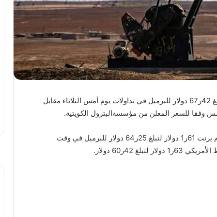
انخفض سعر برميل النفط الكويتي 12ر2 دولار ليبلغ 42ر67 دولار للبرميل في تداولات يوم أمس الثلاثاء مقابل
وفي الأسواق العالمية انخفضت العقود الآجلة لخام برنت 61ر1 دولار لتبلغ 25ر64 دولار للبرميل في وقت
لغ 42ر60 دولار.