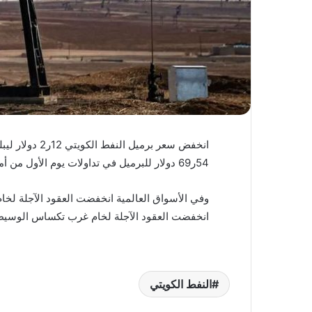
54ر69 دولار للبرميل في تداولات يوم الأول من أمس وفقا للسعر المعلن من مؤسسةالبترول الكويتية.
انخفضت العقود الآجلة لخام غرب تكساس الوسيط الأمريكي 63ر1 دولار لتب
النفط الكويتي