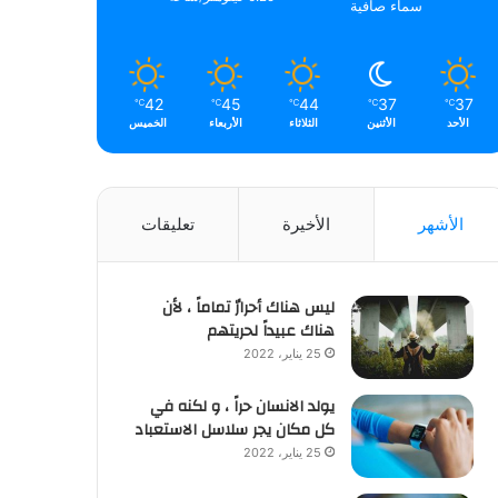
سماء صافية
42
45
44
37
37
℃
℃
℃
℃
℃
الأحد
الأثنين
الثلاثاء
الأربعاء
الخميس
الأشهر
الأخيرة
تعليقات
ليس هناك أحرارٌ تماماً ، لأن
هناك عبيداً لحريتهم
25 يناير، 2022
يولد الانسان حراً ، و لكنه في
كل مكان يجر سلاسل الاستعباد
25 يناير، 2022