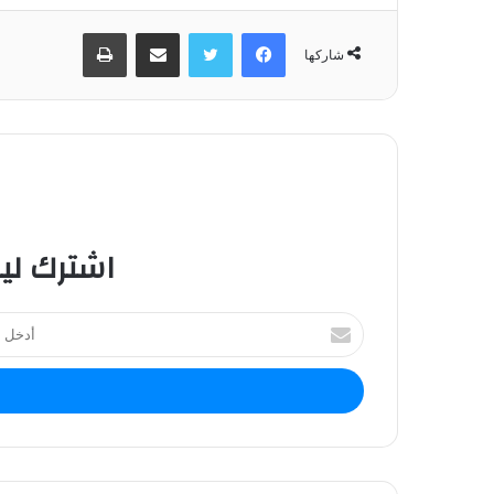
فيسبوك
تويتر
مشاركة عبر البريد
طباعة
شاركها
اشترك لي
أ
د
خ
ل
ب
ر
ي
د