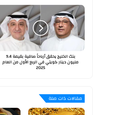
ك
ا
ل
إ
ل
ك
ت
ر
و
ن
بنك الخليج يحقق أرباحاً صافية بقيمة 9.4
ي
مليون دينار كويتي في الربع الأول من العام
2025
مقالات ذات صلة