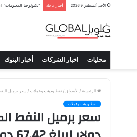
“تكنولوجيا المعلومات” ا
الأحد, أغسطس 9 2026
أخبار عاجلة
محليات
اخبار الشركات
أخبار البنوك
الرئيسية
/
الأسواق
/
نفط وذهب وعملات
/
سعر برميل النفط الكويتي ينخ
نفط وذهب وعملات
دولار ليبلغ 67.42 دولار