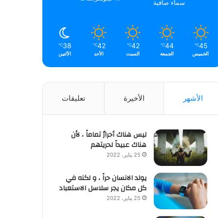
سماء صافية
38
42
42
44
45
℃
℃
℃
℃
℃
الخميس
الجمعة
السبت
الأحد
الأثنين
الأشهر
الأخيرة
تعليقات
ليس هناك أحرارٌ تماماً ، لأن
هناك عبيداً لحريتهم
25 يناير، 2022
يولد الانسان حراً ، و لكنه في
كل مكان يجر سلاسل الاستعباد
25 يناير، 2022