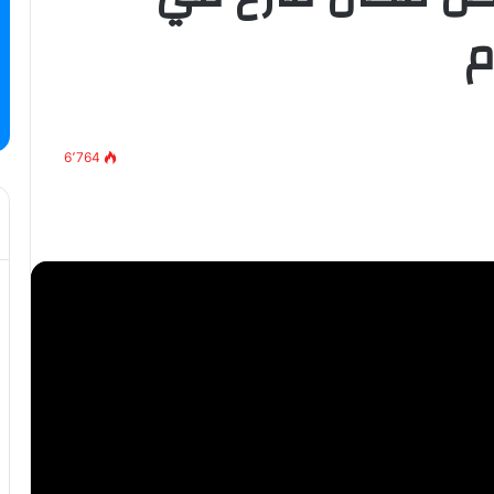
م
6٬764