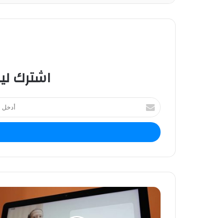
اشترك لي
أ
د
خ
ل
ب
ر
ي
د
ك
ا
ل
إ