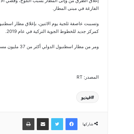
إغلاق الطرق من وإلى المطار بسبب الثلوج، وقضي آلا
الفارغة في مبنى المطار.
وتسببت عاصفة ثلجية يوم الاثنين، بإغلاق مطار اسطنبول
كمركز جديد للخطوط الجوية التركية في عام 2019.
ومر من مطار اسطنبول الدولي أكثر من 37 مليون مسافر العام الماضي، رغم الاضطرابات الناجمة عن جائحة كوفيد.
المصدر: RT
فيديو
فيسبوك
تويتر
مشاركة عبر البريد
طباعة
شاركها