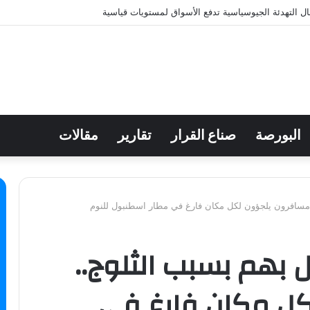
 الكويت أحمد العيدان ضمن أقوى الرؤساء التنفيذيين في الشرق الأوسط بقائمة «فور
البورصة
صناع القرار
تقارير
مقالات
 مسافرون يلجؤون لكل مكان فارغ في مطار اسطنبول للنوم
بهم بسبب الثلوج..
ل مكان فارغ في