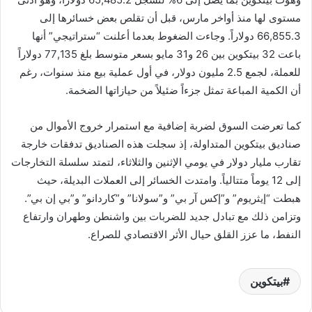
مستوى لها منذ أواخر مارس، قبل أن تقلص بعض خسائرها إلى
66,855.3 دولاراً. وجاءت الضغوط بعدما أعلنت “ستراتيجي” أنها
باعت 32 بيتكوين بين 26 و31 مايو بسعر متوسط بلغ 77,135 دولاراً
للعملة، لجمع 2.5 مليون دولار، في أول عملية بيع منذ سنوات، رغم
أن الكمية المباعة تمثل جزءاً ضئيلاً من حيازاتها الضخمة.
كما تعرضت السوق لضربة إضافية مع استمرار خروج الأموال من
صناديق بيتكوين المتداولة، إذ سجلت هذه الصناديق تدفقات خارجة
تقارب مليار دولار في يومي الإثنين والثلاثاء، لتمتد سلسلة التخارجات
إلى 12 يوماً متتالياً. وامتدت الخسائر إلى العملات البديلة، حيث
هبطت “إيثريوم” و”إكس آر بي” و”سولانا” و”كاردانو” و”بي إن بي”.
وتزامن ذلك مع تبادل جديد للضربات بين واشنطن وطهران وارتفاع
النفط، ما عزز القلق حيال الأثر الاقتصادي للصراع.
بيتكوين