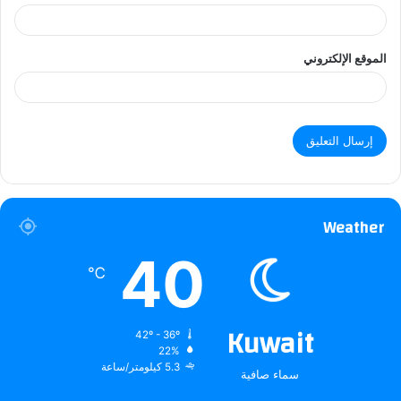
الموقع الإلكتروني
Weather
40
℃
Kuwait
42º - 36º
22%
5.3 كيلومتر/ساعة
سماء صافية