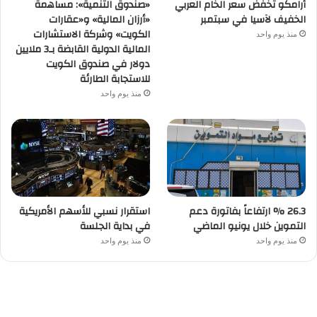
أرامكو تخفض سعر الخام العربي
«صندوق التنمية»: مساهمة
الخفيف لآسيا في سبتمبر
«أرزان المالية» و«عقارات
الكويت» وشركة الاستشارات
منذ يوم واحد
المالية الدولية القابضة بـ3 ملايين
دولار في صندوق الكويت
للاستجابة الطارئة
منذ يوم واحد
26.3 % ارتفاعاً بفاتورة دعم
استقرار نسبي للأسهم الأمريكية
التموين خلال يونيو الماضي
في بداية الجلسة
منذ يوم واحد
منذ يوم واحد