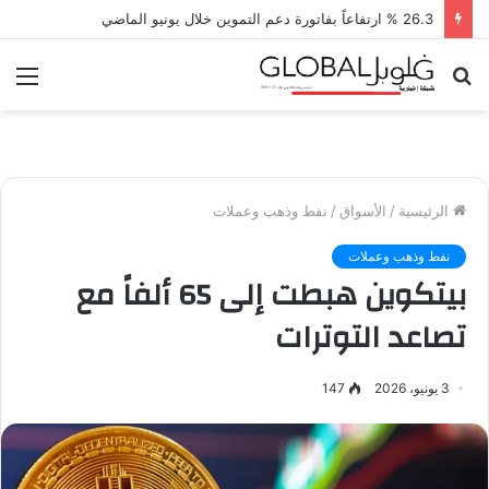
26.3 % ارتفاعاً بفاتورة دعم التموين خلال يونيو الماضي
بحث
الق
عن
الرئيسية
/
الأسواق
/
نفط وذهب وعملات
نفط وذهب وعملات
بيتكوين هبطت إلى 65 ألفاً مع
تصاعد التوترات
3 يونيو، 2026
147