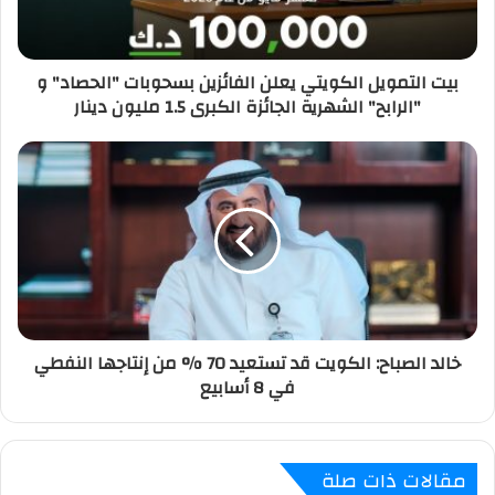
ك
ت
ر
بيت التمويل الكويتي يعلن الفائزين بسحوبات "الحصاد" و
و
"الرابح" الشهرية الجائزة الكبرى 1.5 مليون دينار
ن
ي
خالد الصباح: الكويت قد تستعيد 70 % من إنتاجها النفطي
في 8 أسابيع
مقالات ذات صلة