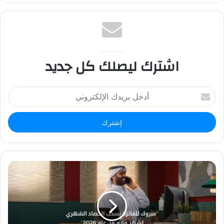
اشترك ليصلك كل جديد
أ
د
خ
ل
ب
ر
ي
د
ك
ا
ل
إ
ل