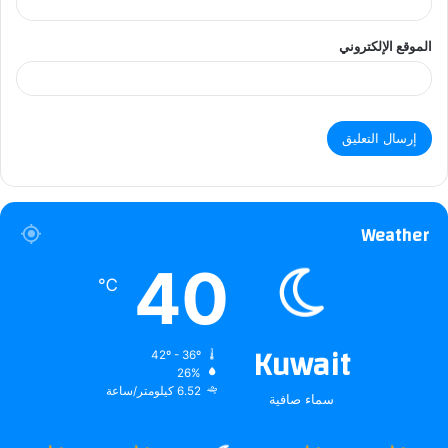
الموقع الإلكتروني
Weather
40
℃
Kuwait
42º - 36º
26%
6.52 كيلومتر/ساعة
سماء صافية