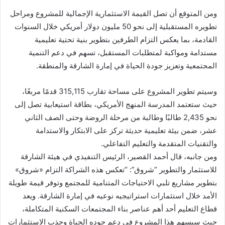
ومن المتوقع أن تصل القيمة الاستثمارية الإجمالية للمشروع ومراحل
تطويره المستقبلية إلى نحو 50 مليون دولار أمريكي خلال السنوات
القادمة، بما يعكس التزام الطرفين بتطوير بنية تحتية تعليمية
مستدامة ومواكبة لمتطلبات المستقبل، تسهم في دعم التنمية
المجتمعية وتعزيز جودة الحياة في إمارة الشارقة والمنطقة.
وسيتم تطوير المشروع على مساحة تقارب 315,115 قدمًا مربعًا،
حيث ستعتمد المدرسة المنهج الأمريكي، بطاقة استيعابية تصل إلى
نحو 2,435 طالبًا وطالبة من مرحلة الروضة وحتى الصف الثاني
عشر، ضمن بيئة تعليمية حديثة تركز على الابتكار والاستدامة
والتقنيات المتقدمة والتعليم التفاعلي.
ومن جانبه، قال أحمد القصير، الرئيس التنفيذي في هيئة الشارقة
للاستثمار والتطوير “شروق”: “تعكس هذه الشراكة التزام «شروق»
بتطوير مشاريع تلبي الاحتياجات المتنامية للمجتمع وتوفر قيمة طويلة
الأمد خلال استثمارات استراتيجيه نوعيه في إمارة الشارقة. ويعد
قطاع التعليم أحد أهم عناصر بناء المجتمعات السكنية المتكاملة،
حيث سيسهم هذا المشروع في دعم جوده الحياة وجذب الاستثمارات