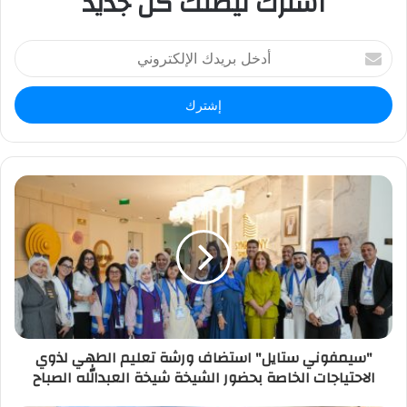
اشترك ليصلك كل جديد
أ
د
خ
ل
ب
ر
ي
د
ك
ا
ل
إ
ل
ك
ت
ر
"سيمفوني ستايل" استضاف ورشة تعليم الطهي لذوي
و
الاحتياجات الخاصة بحضور الشيخة شيخة العبدالله الصباح
ن
ي