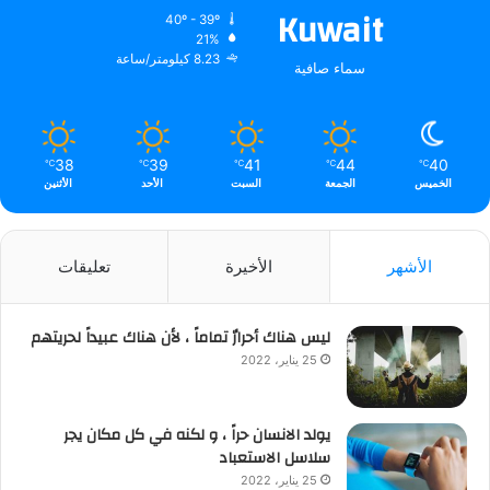
Kuwait
40º - 39º
21%
8.23 كيلومتر/ساعة
سماء صافية
38
39
41
44
40
℃
℃
℃
℃
℃
الخميس
الجمعة
السبت
الأحد
الأثنين
الأشهر
الأخيرة
تعليقات
ليس هناك أحرارٌ تماماً ، لأن هناك عبيداً لحريتهم
25 يناير، 2022
يولد الانسان حراً ، و لكنه في كل مكان يجر
سلاسل الاستعباد
25 يناير، 2022