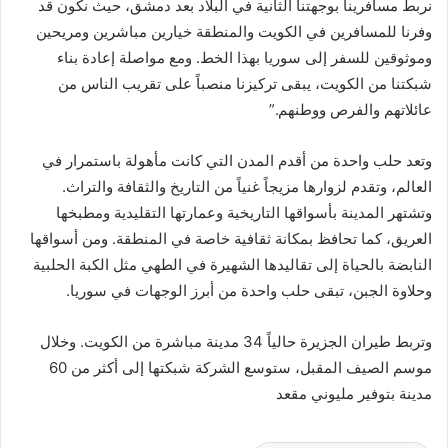
نربط مسافرينا بوجهتنا الثانية في البلاد بعد دمشق، حيث نكون قد
وفرنا للمسافرين في الكويت والمنطقة خيارين مباشرين ومريحين
وموثوقين للسفر إلى سوريا بهذا الخط. ومع مواصلة إعادة بناء
شبكتنا من الكويت، يبقى تركيزنا منصباً على تقريب الناس من
عائلاتهم والفرص ووطنهم.”
وتعد حلب واحدة من أقدم المدن التي كانت مأهولة باستمرار في
العالم، وتقدم لزوارها مزيجاً غنياً من التاريخ والثقافة والتراث.
وتشتهر المدينة بأسواقها التاريخية وعمارتها التقليدية ومطبخها
العريق، كما تحافظ بمكانة ثقافية خاصة في المنطقة. ومن أسواقها
النابضة بالحياة إلى تقاليدها الشهيرة في الطهي مثل الكبة الحلبية
وحلاوة الجبن، تبقى حلب واحدة من أبرز الوجهات في سوريا.
وتربط طيران الجزيرة حالياً 34 مدينة مباشرة من الكويت. وخلال
موسم الصيف المقبل، ستوسع الشركة شبكتها إلى أكثر من 60
مدينة بتوفير مليوني مقعد