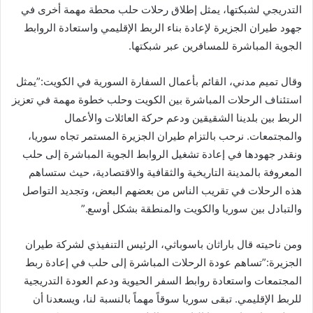
التدريجي لشبكتها، يمثل إطلاق رحلات حلب محطة مهمة أخرى في
جهود طيران الجزيرة لإعادة بناء الربط الإقليمي واستعادة الروابط
الجوية المباشرة للمسافرين عبر شبكتها.
وقال تميم مدني، القائم بأعمال السفارة السورية في الكويت:”يمثل
استئناف الرحلات المباشرة بين الكويت وحلب خطوة مهمة في تعزيز
الربط بين بلدينا الشقيقين ودعم حركة العائلات والأعمال
والمجتمعات. نرحب بالتزام طيران الجزيرة المستمر تجاه سوريا،
ونقدر جهودها في إعادة تشغيل الروابط الجوية المباشرة إلى حلب
المعروفة بالمدينة التاريخية والثقافية والاقتصادية، حيث ستساهم
هذه الرحلات في تقريب الناس من بعضهم البعض، وتجديد التواصل
والتبادل بين سوريا والكويت والمنطقة بشكل أوسع.”
ومن ناحيته قال باراثان باسوباثي، الرئيس التنفيذي لشركة طيران
الجزيرة:”تساهم عودة الرحلات المباشرة إلى حلب في إعادة ربط
المجتمعات واستعادة روابط السفر الحيوية ودعم العودة التدريجية
للربط الإقليمي. تبقى سوريا سوقاً مهماً بالنسبة لنا، ويسعدنا أن