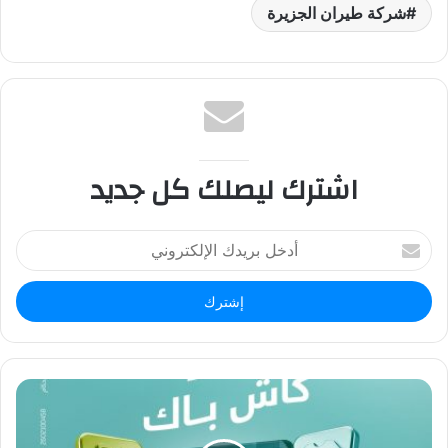
شركة طيران الجزيرة
اشترك ليصلك كل جديد
أ
د
خ
ل
ب
ر
ي
د
ك
ا