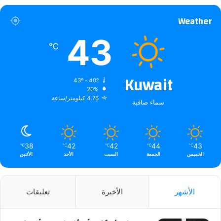
Weather
43
℃
Kuwait
43º - 40º
20%
4.76 كيلومتر/ساعة
سماء صافية
38
42
42
44
43
℃
℃
℃
℃
℃
الخميس
الجمعة
السبت
الأحد
الأثنين
الأشهر
الأخيرة
تعليقات