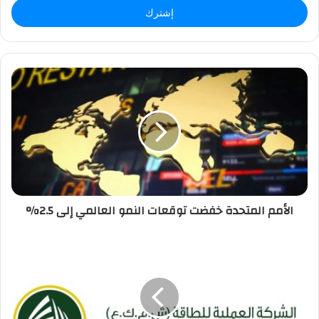
ل
ب
ر
ي
د
ك
ا
ل
إ
ل
ك
ت
ر
الأمم المتحدة خفضت توقعات النمو العالمي إلى 2.5%
و
ن
ي