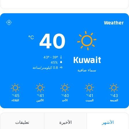
Weather
40
℃
Kuwait
43º - 39º
45%
0.8 كيلومتر/ساعة
سماء صافية
45
41
40
41
43
℃
℃
℃
℃
℃
الجمعة
السبت
الأحد
الأثنين
الثلاثاء
الأشهر
الأخيرة
تعليقات