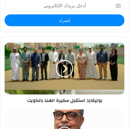
أ
د
خ
ل
ب
ر
ي
د
ك
ا
ل
إ
ل
ك
ت
ر
بوليفارد استقبل سفيرة الهند بالكويت
و
ن
ي