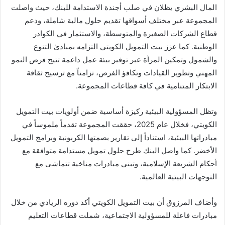
المال البشري يظلان في صلب أجندة الاستدامة للبنك، حيث واصلت
المجموعة عبر مختلف أسواقها تقديم حلول مالية شاملة، ودعم
قطاع الشركات الصغيرة والمتوسطة، والاستثمار في الكوادر
الوطنية. كما عزز بيت التمويل الكويتي التزامه بمبادئ التنوع
والشمول وتمكين المرأة عبر توفير بيئة عمل داعمة تتيح فرص النمو
المهني وتطوير القيادات وتكافؤ الفرص، تزامناً مع ترسيخ ثقافة
الابتكار المتنامية في كافة قطاعات المجموعة.
وتظل المسؤولية البيئية ركيزة أساسية ضمن أولويات بيت التمويل
الكويتي، فخلال عام 2025، حققت المجموعة تقدماً ملموساً في
مبادراتها البيئية، استناداً إلى تقارير بصمتها الكربونية وبرامج التمويل
الأخضر. كما واصل البنك طرح حلول تمويل مستدامة متوافقة مع
أحكام الشريعة الإسلامية، وتبني مبادرات مناخية تتماشى مع
التوجهات البيئية العالمية.
وأضاف المرزوق أن بيت التمويل الكويتي أكد دوره الريادي من خلال
مبادرات فاعلة للمسؤولية الاجتماعية، شملت قطاعات التعليم