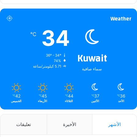
Weather
34
℃
Kuwait
36º - 34º
74%
5.71 كيلومتر/ساعة
سماء صافية
42
45
44
37
36
℃
℃
℃
℃
℃
الأحد
الأثنين
الثلاثاء
الأربعاء
الخميس
الأشهر
الأخيرة
تعليقات