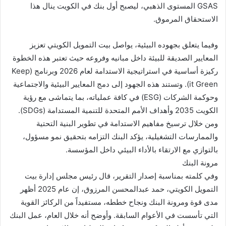
GSAS المستوى الذهبي، ليصبح أول بنك في الكويت ينال هذا
الاستحقاق المرموق.
وفيما يتعلق بجهوده البيئية، يواصل بيت التمويل الكويتي تعزيز
المعايير الصديقة للبيئة داخل مبانيه وفروعه حيث تعتبر هذه الخطوة
ركيزة أساسية في استراتيجية الاستدامة لعام 2026 وبرنامج (Keep
it Green). وتستند هذه الجهود إلى دمج المعايير البيئية والاجتماعية
وحوكمة الشركات (ESG) في كافة عملياته، بما يتماشى مع رؤية
الكويت 2035 وأهداف الأمم المتحدة للتنمية المستدامة (SDGs).
ومن خلال ترسيخ مفاهيم الاستدامة في تطوير البنية التحتية
والممارسات التشغيلية، يؤكد البنك التزامه بتحقيق نمو مسؤول،
بالتوازي مع الارتقاء بالأداء البيئي داخل المؤسسة.
مرونة البنك
وفي كلمته بمناسبة إصدار التقرير، قال رئيس مجلس إدارة بيت
التمويل الكويتي، حمد عبدالمحسن المرزوق، إن عام 2025 أظهر
مدى قوة ومرونة البنك ونجاح خططه، مستفيداً من الركائز القوية
التي تأسست في الأعوام السابقة. وأوضح أنه خلال العام، عمل البنك