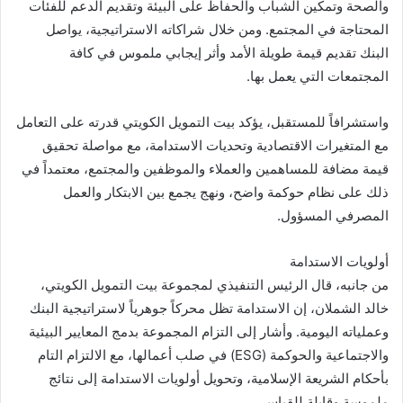
والصحة وتمكين الشباب والحفاظ على البيئة وتقديم الدعم للفئات
المحتاجة في المجتمع. ومن خلال شراكاته الاستراتيجية، يواصل
البنك تقديم قيمة طويلة الأمد وأثر إيجابي ملموس في كافة
المجتمعات التي يعمل بها.
واستشرافاً للمستقبل، يؤكد بيت التمويل الكويتي قدرته على التعامل
مع المتغيرات الاقتصادية وتحديات الاستدامة، مع مواصلة تحقيق
قيمة مضافة للمساهمين والعملاء والموظفين والمجتمع، معتمداً في
ذلك على نظام حوكمة واضح، ونهج يجمع بين الابتكار والعمل
المصرفي المسؤول.
أولويات الاستدامة
من جانبه، قال الرئيس التنفيذي لمجموعة بيت التمويل الكويتي،
خالد الشملان، إن الاستدامة تظل محركاً جوهرياً لاستراتيجية البنك
وعملياته اليومية. وأشار إلى التزام المجموعة بدمج المعايير البيئية
والاجتماعية والحوكمة (ESG) في صلب أعمالها، مع الالتزام التام
بأحكام الشريعة الإسلامية، وتحويل أولويات الاستدامة إلى نتائج
ملموسة وقابلة للقياس.