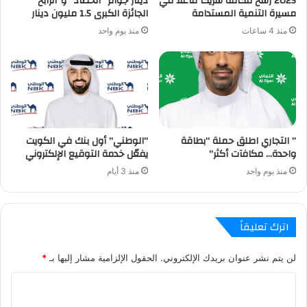
2025 رسّخ مكانته شريكاً فاعلاً في
دينار جوائز “الحصاد” و”الرابح”
مسيرة التنمية المستدامة
الجائزة الكبرى 1.5 مليون دينار
منذ 4 ساعات
منذ يوم واحد
” التجاري اطلق حملة “بطاقة
“الوطني” أول بنك في الكويت
واحدة… مكافآت أكثر”
يفعّل خدمة التوقيع الإلكتروني
منذ يوم واحد
منذ 3 أيام
اترك تعليقاً
لن يتم نشر عنوان بريدك الإلكتروني.
الحقول الإلزامية مشار إليها بـ
*
ا
ل