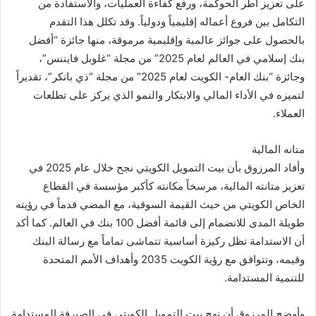
على تعزيز أطر الحوكمة، ورفع كفاءة العمليات، والاستفادة من
التكامل بين فروع أعماله إقليمياً ودولياً. وقد تكلل هذا التقدم
بالحصول على جوائز عالمية وإقليمية مرموقة، منها جائزة “أفضل
بنك إسلامي في العالم لعام 2025” من مجلة “غلوبل فايننس”،
وجائزة “بنك العام- الكويت لعام 2025” من مجلة “ذي بانكر”، تقديراً
لتميزه في الأداء المالي والابتكار والنمو الذي يركز على تطلعات
العملاء.
متانه المالية
وأفاد المرزوق بأن بيت التمويل الكويتي نجح خلال عام 2025 في
تعزيز متانته المالية، مرسخاً مكانته كأكبر مؤسسة في القطاع
الخاص الكويتي من حيث القيمة السوقية، مع المضي قدماً في رؤيته
طويلة المدى للانضمام إلى قائمة أفضل 100 بنك في العالم. كما أكد
أن الاستدامة تظل ركيزة أساسية تتماشى تماماً مع رسالة البنك
وقيمه، وتتوافق مع رؤية الكويت 2035 وأهداف الأمم المتحدة
للتنمية المستدامة.
وأوضح المرزوق أن نهج بيت التمويل الكويتي في الصيرفة المستدامة