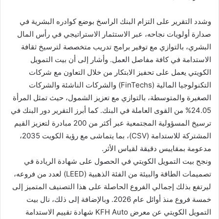
وشدد التقرير على التزام البنك الراسخ بوضع كوادره البشرية في
صدارة أولويات نجاحه، عبر الاستثمار الاستراتيجي في رأس المال
البشري، بالتوازي مع توفير برامج تدريب متخصصة لترسيخ ثقافة
الاستدامة في كافة مفاصل العمل. وأشار إلى أن بيت التمويل
الكويتي يعمل على تحفيز الابتكار من خلال التعاون مع شركات
التكنولوجيا المالية (FinTechs) والشركات الناشئة والشركات
الصغيرة والمتوسطة، بالتوازي مع تعزيز الشمول، حيث تمثل المرأة
24.05% من القوى العاملة في البنك. كما أبرز التقرير دور البنك في
ترسيخ المسؤولية المجتمعية عبر أكثر من 200 مبادرة لتعزيز القيم
المشتركة للاستدامة (CSV)، بما يتماشى مع رؤية الكويت 2035،
مدعومة بمقاييس دقيقة لقياس الأثر.
ونجح بيت التمويل الكويتي في الحصول على شهادة الريادة في
تصميمات الطاقة والبيئة من الفئة الذهبية (LEED) لعدد من فروعه،
ليرتفع بذلك إجمالي الفروع الحاصلة على هذا التصنيف المتميز إلى
خمسة فروع منذ أوائل عام 2026. وبالإضافة إلى ذلك، نال بيت
التمويل الكويتي عن معرض KFH Auto شهادة تقييم الاستدامة