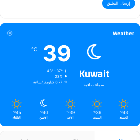
Weather
39
℃
Kuwait
43º - 37º
23%
6.77 كيلومتر/ساعة
سماء صافية
45
40
39
39
43
℃
℃
℃
℃
℃
الجمعة
السبت
الأحد
الأثنين
الثلاثاء