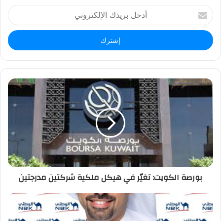
أ
د
خ
ل
ب
ر
ي
د
ك
ا
ل
إ
ل
ك
ت
ر
بورصة الكويت: تغيّر في هيكل ملكية شركتين مدرجتين
و
ن
ي