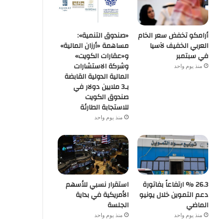
أرامكو تخفض سعر الخام
«صندوق التنمية»:
العربي الخفيف لآسيا
مساهمة «أرزان المالية»
في سبتمبر
و«عقارات الكويت»
وشركة الاستشارات
منذ يوم واحد
المالية الدولية القابضة
بـ3 ملايين دولار في
صندوق الكويت
للاستجابة الطارئة
منذ يوم واحد
26.3 % ارتفاعاً بفاتورة
استقرار نسبي للأسهم
دعم التموين خلال يونيو
الأمريكية في بداية
الماضي
الجلسة
منذ يوم واحد
منذ يوم واحد