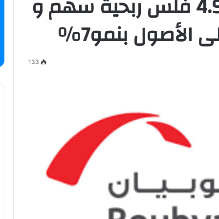
صافية الربع الأول 4.95 فلس ربحية سهم و
133