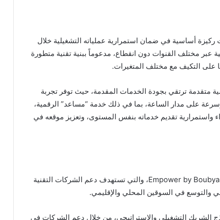
ت ركيزة أساسية في ضمان استمرارية عملياته التشغيلية خلال
ة عبر مختلف القنوات دون انقطاع، مدعوماً ببنية تقنية متطورة
ا على التكيف مع مختلف المتغيرات.
ية متقدمة ترتقي بجودة الخدمات المقدمة، حيث توفر تجربة
 وسرعة على مدار الساعة، بما في ذلك خدمة “مساعد” الرقمية،
اء واستمرارية تقديم خدماته بنفس المستوى، وتعزيز موقعه في
وفي إطار توجهه الاستراتيجي، أطلق “بوبيان” مبادرة Empower by Boubyan، والتي تستهدف دعم الشركات التقنية
ي والتوسع في السوقين المحلي والإقليمي.
موذج الشريك التشغيلي والاستراتيجي، من خلال دعم الشركات في