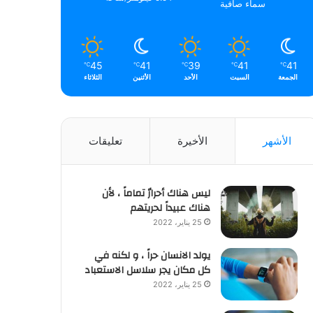
سماء صافية
45
41
39
41
41
℃
℃
℃
℃
℃
الجمعة
السبت
الأحد
الأثنين
الثلاثاء
الأشهر
الأخيرة
تعليقات
ليس هناك أحرارٌ تماماً ، لأن
هناك عبيداً لحريتهم
25 يناير، 2022
يولد الانسان حراً ، و لكنه في
كل مكان يجر سلاسل الاستعباد
25 يناير، 2022