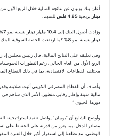
أعلن بنك بوبيان عن نتائجه المالية خلال الربع الأول م
دينار
بربحية
4.95
فلس
للسهم.
وزادت أصول البنك إلى
10.4 مليار دينار
بنسبة نمو
7%
دينار
بنسبة نمو
8%
كما ارتفعت الحصة السوقية للبنك 
وفي تعليقه على النتائج المالية، قال رئيس مجلس إدارة 
الربع الأول من العام الحالي، رغم التطورات الجيوسياس
مختلف القطاعات الاقتصادية، بما في ذلك القطاع الم
وأضاف أن القطاع المصرفي الكويتي أثبت صلابته وقدرت
مالية متينة وإطار رقابي متطور، الأمر الذي ساهم في 
دورها الحيوي.”
وأوضح الشايع أن “بوبيان” يواصل تنفيذ استراتيجيته الق
مصادر الدخل، بما يعزز من قدرته على الحفاظ على استق
الوطني، مع تطلعنا إلى استقرار أكبر خلال الفترة المق