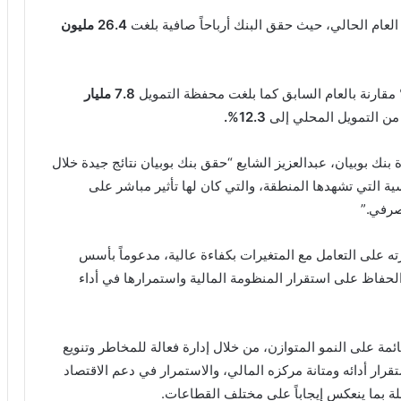
ن العام الحالي، حيث حقق البنك أرباحاً صافية بلغت
26.4
مليون
مقارنة بالعام السابق كما بلغت محفظة التمويل
7.8 مليار
من التمويل المحلي إلى
12.3%.
بنك بوبيان، عبدالعزيز الشايع “حقق بنك بوبيان نتائج جيدة خلال
ية التي تشهدها المنطقة، والتي كان لها تأثير مباشر على
صرفي.”
ه على التعامل مع المتغيرات بكفاءة عالية، مدعوماً بأسس
الحفاظ على استقرار المنظومة المالية واستمرارها في أداء
ائمة على النمو المتوازن، من خلال إدارة فعالة للمخاطر وتنويع
رار أدائه ومتانة مركزه المالي، والاستمرار في دعم الاقتصاد
بلة بما ينعكس إيجاباً على مختلف القطاعات.