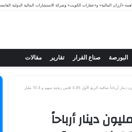
البورصة
صناع القرار
تقارير
مقالات
“بوبيان “حقق 26.4 مليون دينار أرباحاً صافية الربع الأول 4.95 فلس ربحية سهم و 10.4 مليار
وبيان “حقق 26.4 مليون دينار أرباحاً