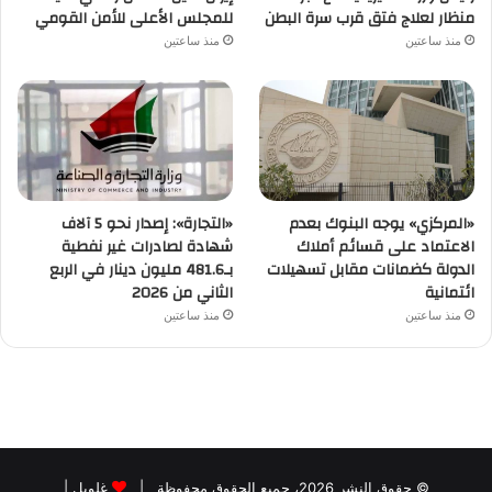
منظار لعلاج فتق قرب سرة البطن
للمجلس الأعلى للأمن القومي
منذ ساعتين
منذ ساعتين
«المركزي» يوجه البنوك بعدم
«التجارة»: إصدار نحو 5 آلاف
الاعتماد على قسائم أملاك
شهادة لصادرات غير نفطية
الدولة كضمانات مقابل تسهيلات
بـ481.6 مليون دينار في الربع
ائتمانية
الثاني من 2026
منذ ساعتين
منذ ساعتين
© حقوق النشر 2026، جميع الحقوق محفوظة |
غلوبل
|