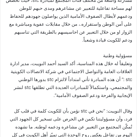
مشاركة واسعة من مختلف فئات المجتمع لمبادرة stc، حيث تخصص
لهم مساحة تفاعلية للتعبير عن مشاعرهم ومدى حبهم للوطن
ودعمهم لأبطال الصفوف الأمامية الذين يواصلون جهودهم للحفاظ
على أمن الوطن واستقراره.، من خلال مقابلات عفوية ومباشرة مع
الزوار او من خلال التعبير عن احاسيسهم بالطريقة التي تناسبهم
ودعم للكويت قيادة وشعباً.
مسؤولية وطنية
وتعليقاً له خلال هذه المناسبة، أكد السيد أحمد النويبت، مدير ادارة
العلاقات العامة والتواصل الاجتماعي في شركة الاتصالات الكويتية
stc :” أن هذه المبادرة تأتي امتداداً لالتزام stc بدورها الوطني
والمجتمعي، واستكمالاً للمبادرات العديدة التي تطلقها stc لنشر
الإيجابية والفرحة ودعم الصفوف الأمامية”.
وقال النويبت: “نحن في stc نؤمن بأن للكويت كلمة في قلب كل
فرد، وأن مسؤوليتنا تكمن في الحرص على تسخير كل الجهود التي
تُمكّن المجتمع من التعبير عن مشاعره ودعمه لوطنه. ما نشهده
اليوم من تفاعل يعكس روح الوحدة التي تميّز أهل الكويت في كل