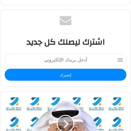
اشترك ليصلك كل جديد
أ
د
خ
ل
ب
ر
ي
د
ك
ا
ل
إ
ل