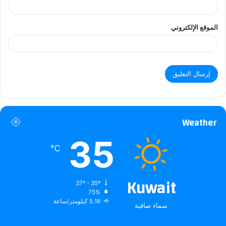
الموقع الإلكتروني
Weather
35
℃
Kuwait
37º - 35º
75%
5.18 كيلومتر/ساعة
سماء صافية