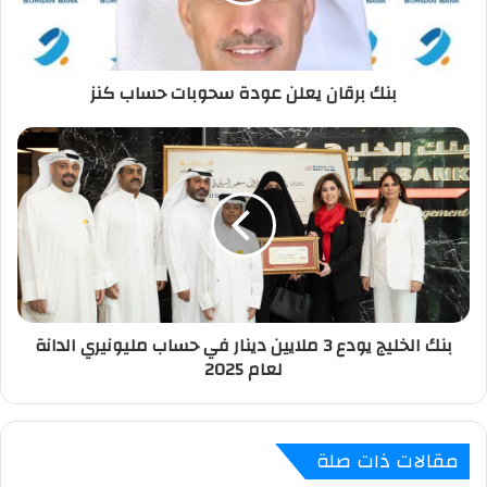
ك
ت
ر
بنك برقان يعلن عودة سحوبات حساب كنز
و
ن
ي
بنك الخليج يودع 3 ملايين دينار في حساب مليونيري الدانة
لعام 2025
مقالات ذات صلة