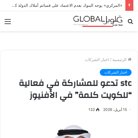
«المركزي» يوجه البنوك بعدم الاعتماد على قسائم أملاك الدولة كضمانات مقابل تسهيلات ائتمانية
بحث
الق
عن
الرئيسية
/
اخبار الشركات
اخبار الشركات
stc تدعو للمشاركة في فعالية
“للكويت كلمة” في الأفنيوز
15 أبريل، 2026
132