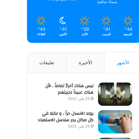
سماء صافية
45
41
39
41
44
℃
℃
℃
℃
℃
الجمعة
السبت
الأحد
الأثنين
الثلاثاء
الأشهر
الأخيرة
تعليقات
ليس هناك أحرارٌ تماماً ، لأن
هناك عبيداً لحريتهم
25 يناير، 2022
يولد الانسان حراً ، و لكنه في
كل مكان يجر سلاسل الاستعباد
25 يناير، 2022