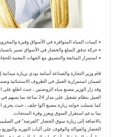
• كميات المياه المتوافرة في الأسواق وفيرة والمخزون
• حركة تدفق السلع والخضار في الأسواق تسير بانسياب
• استمرار المتابعة والتنسيق مع الجهات المعنية للحف
قام وزير التجارة والصناعة أسامة بودي بزيارة ميدانية
لضمان استمرارية العمل في الظروف الاستثنائية وضما
وقد زار الوزير مصنع مياه الروضتين ، حيث اطلع على ا
العمل بنظام تشغيل على مدار 24 ساعة بما يسهم في تعزيز جاهزية الإمدادات وتلبية احتياجات المستهلكين.
بما يدعم استقرار السوق ويعزز وفرة المنتجات.
بالاضافة إلى زيارة سوق الخضار “الفرضة” في الصليبية
الخضار والفواكه والوقوف على آليات التوريد والتوزيع 
وطمأنت الوزارة إلى أن كميات المياه المتوافرة في ال