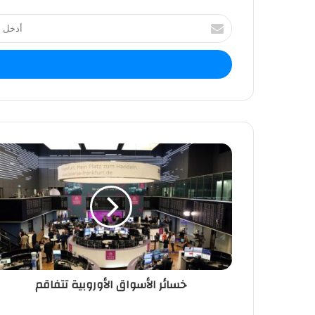
أ
د
خ
ل
ب
ر
ي
د
ك
ا
ل
إ
ل
ك
ت
ر
و
ن
خسائر الأسواق الأوروبية تتفاقم
ي