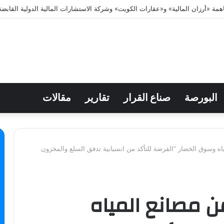
البورصة
صناع القرار
تقارير
مقالات
ياه وسوق الخضار “الفرضة للتأكد من انسيابية تدفق السلع والمخزون
 من مصانع المياه