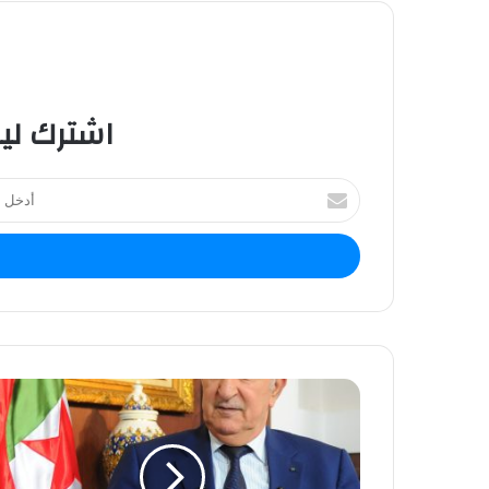
اشترك لي
أ
د
خ
ل
ب
ر
ي
د
ك
ا
ل
إ
ل
ك