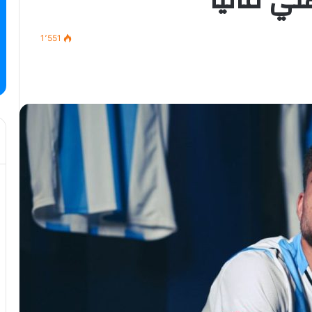
1٬551