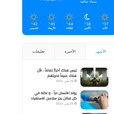
سماء صافية
42
45
44
38
37
℃
℃
℃
℃
℃
الأحد
الأثنين
الثلاثاء
الأربعاء
الخميس
الأشهر
الأخيرة
تعليقات
ليس هناك أحرارٌ تماماً ، لأن
هناك عبيداً لحريتهم
25 يناير، 2022
يولد الانسان حراً ، و لكنه في
كل مكان يجر سلاسل الاستعباد
25 يناير، 2022