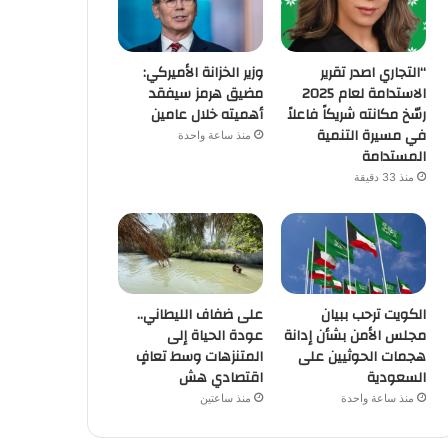
“التجاري اصدر تقرير
وزير الخزانة الأميركي:
الاستدامة لعام 2025
مضيق هرمز سيفقد
رسّخ مكانته شريكاً فاعلاً
أهميته خلال عامين
في مسيرة التنمية
منذ ساعة واحدة
المستدامة
منذ 33 دقيقة
الكويت ترحب ببيان
على ضفاف الليطاني..
مجلس الأمن بشأن إدانة
عودة الحياة إلى
هجمات الحوثيين على
المتنزهات وسط تعافٍ
السعودية
اقتصادي هش
منذ ساعة واحدة
منذ ساعتين