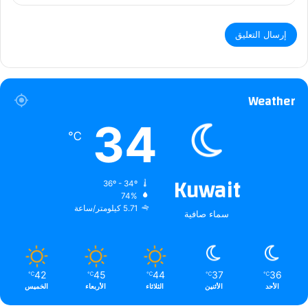
Weather
34
℃
Kuwait
36º - 34º
74%
5.71 كيلومتر/ساعة
سماء صافية
42
45
44
37
36
℃
℃
℃
℃
℃
الأحد
الأثنين
الثلاثاء
الأربعاء
الخميس