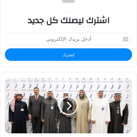
اشترك ليصلك كل جديد
أ
د
خ
ل
ب
ر
ي
د
ك
ا
ل
إ
ل
ك
ت
ر