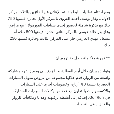
ومع اختتام فعاليات البطولة، تم الإعلان عن الفائزين بالثلاث مراكز
الأولى، وفاز يوسف أحمد القروي بالمركز الأول بجائزة قيمتها 750
د.ك مع تذكرة شاملة لحضور إحدى سباقات الفورمولا 1 مع مرافق،
وفاز بدر خالد عيسى بالمركز الثاني بجائزة قيمتها 500 د.ك، أما
مشعل عهدي العازمي حاز على المركز الثالث وجائزة قيمتها 250
د.ك.
** تجربة متكاملة داخل جناح بوبيان
وتواجد بوبيان خلال أيام الفعالية بجناح رئيسي ومميز شهد مشاركة
واسعة من الزوار، قدم خلالها مجموعة من عروض تمويل السيارات
الحصرية بنسبة 0% أرباح، وخصومات أخرى على السيارات
والاكسسوارات بالتعاون مع عدد من وكالات السيارات المشاركة
في GulfRun، إضافة إلى أنشطة ترفيهية وهدايا ومكافآت للزوار
والفائزين في التحديات.