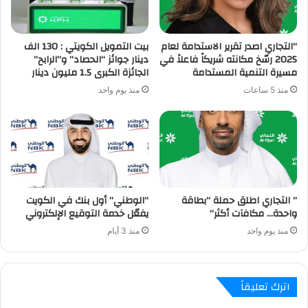
“التجاري اصدر تقرير الاستدامة لعام
بيت التمويل الكويتي : 130 الف
2025 رسّخ مكانته شريكاً فاعلاً في
دينار جوائز “الحصاد” و”الرابح”
مسيرة التنمية المستدامة
الجائزة الكبرى 1.5 مليون دينار
منذ 5 ساعات
منذ يوم واحد
” التجاري اطلق حملة “بطاقة
“الوطني” أول بنك في الكويت
واحدة… مكافآت أكثر”
يفعّل خدمة التوقيع الإلكتروني
منذ يوم واحد
منذ 3 أيام
اترك تعليقاً