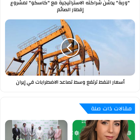
"وربة" يدشن شراكته الاستراتيجية مع "كاسكو" لمشروع
و
إفطار الصائم
ن
ي
أسعار النفط ترتفع وسط تصاعد الاضطرابات في إيران
مقالات ذات صلة