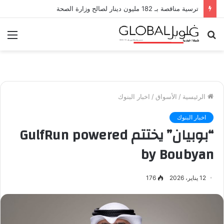
السعودية تقود زخم قطاع السياحة في الشرق الأوسط المنطقة ستسجل أسرع نمو بقطاع السفر عالمياً من 2026 إلى 2036
بحث
الق
عن
الرئيسية
/
الأسواق
/
اخبار البنوك
اخبار البنوك
“بوبيان” يختتم GulfRun powered
by Boubyan
12 يناير، 2026
176