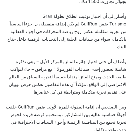
بجوائز تجاوزت 1,500 د.ك.
وأشار إلى أن اختيار توقيت انطلاق بطولة Gran
Turismo ضمن GulfRun لم يكن إضافة منفصلة، بل جزءاً أساسياً
من تجربة متكاملة تعكس روح رياضة المحركات في أجواء الفعالية
بالكامل، سواء من سباقات الحلبة إلى التحديات الرقمية داخل جناح
البنك.
وأضاف أن حتى اختيار جائزة الفائز بالمركز الأول – وهي تذكرة
شاملة لحضور إحدى سباقات الفورمولا 1 مع مرافق – جاء ليواكب
طبيعة الحدث ويمنح الفائز امتداداً حقيقياً لتجربة السباق من العالم
الافتراضي إلى الواقع، مؤكداً أن هذه التفاصيل تعكس حرص بوبيان
على تقديم تجربة متكاملة ومترابطة في كل عناصرها.
وبين الصقعبي أن إقامة البطولة للمرة الأولى ضمن GulfRun خلقت
أجواءً حماسية عالية بين المشاركين، ومنحتهم فرصة فريدة لخوض
تجربة تجمع بين المنافسة الرقمية وأجواء السباقات الاحترافية في
حدث واحد متكامل.