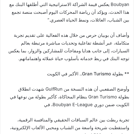
Boubyan يعكس قيمة الشراكة الاستراتيجية التي أطلقها البنك مع
هذا الحدث، ويؤكد أن رياضة المحركات اليوم أصبحت منصة تجمع
بين الشباب، العائلات، ونمط الحياة العصري.”
وأضاف أن بوبيان حرص من خلال هذه الفعالية على تقديم تجربة
متكاملة، عبر أنشطة تفاعلية وتحديات مباشرة مرتبطة بعالم
السيارات، إلى جانب هدايا ومفاجآت للمشاركين والزوار، بما يعكس
توجه البنك في ربط خدماته بأسلوب حياة عملائه واهتماماتهم.
** بطولة
Gran Turismo
.. الأكبر في الكويت
وأوضح الصقعبي أن هذه النسخة من GulfRun شهدت انطلاق
بطولة Gran Turismo بنظام المحاكاة، كأكبر بطولة من نوعها في
الكويت ضمن دوري Boubyan E-League، في
تجربة ربطت بين عالم السباقات الحقيقي والمنافسة الرقمية،
واستقطبت شريحة واسعة من الشباب ومحبي الألعاب الإلكترونية،