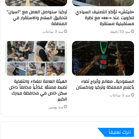
«فيتش» تؤكد التصنيف السيادي
تركيا: سنواصل العمل مع “آسيان”
للكويت عند «-aa» مع نظرة
لتحقيق السلام والاستقرار في
مستقبلية مستقرة
المنطقة
منذ 53 دقيقة
منذ 3 ساعات
السعودية.. معالم وأبراج تضاء
الهيئة العامة للغذاء والتغذية
بأعلام المملكة وتركيا وباكستان
تضبط مصنعًا غذائياً مخالفاً داخل
سكن خاص في محافظة مبارك
منذ 3 ساعات
الكبير
منذ يومين
اترك تعليقاً