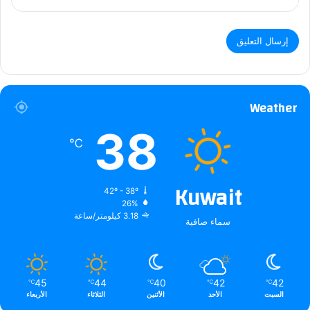
Weather
38
℃
Kuwait
42º - 38º
26%
3.18 كيلومتر/ساعة
سماء صافية
45
44
40
42
42
℃
℃
℃
℃
℃
السبت
الأحد
الأثنين
الثلاثاء
الأربعاء