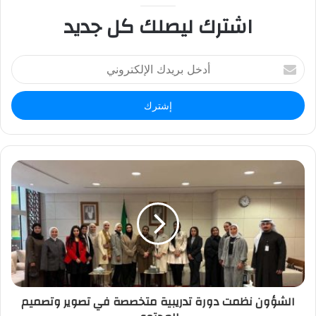
اشترك ليصلك كل جديد
أ
د
خ
ل
ب
ر
ي
د
ك
ا
ل
إ
ل
ك
ت
ر
الشؤون نظمت دورة تدريبية متخصصة في تصوير وتصميم
و
ن