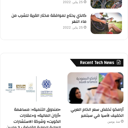
25 يناير، 2022
كالذي يحتاج لموافقة مختار القرية للشرب من
ماء النهر
25 يناير، 2022
Recent Tech News
أرامكو تخفض سعر الخام العربي
«صندوق التنمية»: مساهمة
الخفيف لآسيا في سبتمبر
«أرزان المالية» و«عقارات
الكويت» وشركة الاستشارات
منذ يومين
المالية الدولية القابضة بـ3 ملايين