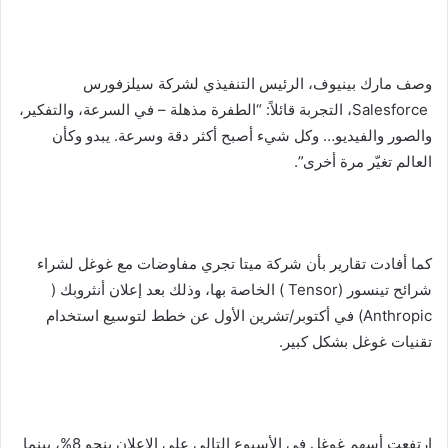
وصف مارك بينيوف، الرئيس التنفيذي لشركة سيلزفورس
Salesforce، التجربة قائلاً: “الطفرة مذهلة – في السرعة، والتفكير،
والصور والفيديو… وكل شيء أصبح أكثر دقة وسرعة. يبدو وكأن
العالم تغيّر مرة أخرى”.
كما أفادت تقارير بأن شركة ميتا تجري مفاوضات مع غوغل لشراء
شرائح تينسور (Tensor ) الخاصة بها، وذلك بعد إعلان أنثروبك (
Anthropic) في أكتوبر/تشرين الأول عن خطط لتوسيع استخدام
تقنيات غوغل بشكل كبير.
ارتفعت أسهم غوغل في الأسبوع التالي على الإعلان بنحو 8%، بينما