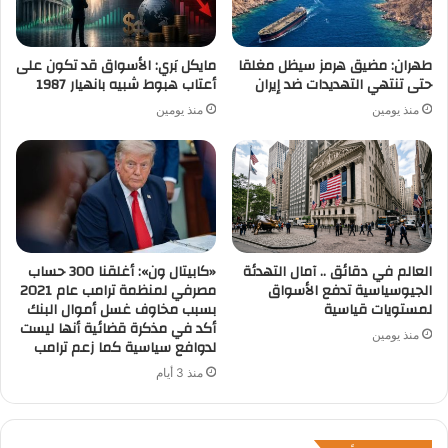
طهران: مضيق هرمز سيظل مغلقا
مايكل بَري: الأسواق قد تكون على
حتى تنتهي التهديدات ضد إيران
أعتاب هبوط شبيه بانهيار 1987
منذ يومين
منذ يومين
العالم في دقائق .. آمال التهدئة
«كابيتال ون»: أغلقنا 300 حساب
الجيوسياسية تدفع الأسواق
مصرفي لمنظمة ترامب عام 2021
لمستويات قياسية
بسبب مخاوف غسل أموال البنك
أكد في مذكرة قضائية أنها ليست
منذ يومين
لدوافع سياسية كما زعم ترامب
منذ 3 أيام