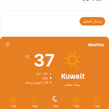
Weather
37
℃
Kuwait
42º - 37º
26%
5.78 كيلومتر/ساعة
سماء صافية
45
44
40
39
42
℃
℃
℃
℃
℃