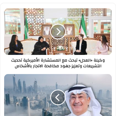
ي
د
ك
ا
ل
إ
ل
ك
ت
ر
وكيلة «العدل» تبحث مع المستشارة الأميركية تحديث
و
التشريعات وتعزيز جهود مكافحة الاتجار بالأشخاص
ن
ي