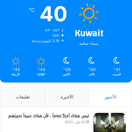
40
℃
Kuwait
41º - 40º
29%
3.78 كيلومتر/ساعة
سماء صافية
45
44
39
40
41
℃
℃
℃
℃
℃
السبت
الأحد
الأثنين
الثلاثاء
الأربعاء
الأشهر
الأخيرة
تعليقات
ليس هناك أحرارٌ تماماً ، لأن هناك عبيداً لحريتهم
25 يناير، 2022