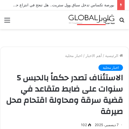
بورصة تكساس تدخل سباق وول ستريت.. هل تنجح في انتزاع حصة من نيويورك وناسداك؟
بحث
الق
عن
الرئيسية
/
أهم الاخبار
/
اخبار محلية
اخبار محلية
الاستئناف تصدر حكماً بالحبس 5
سنوات على ضابط متقاعد في
قضية سرقة ومحاولة اقتحام محل
صيرفة
7 ديسمبر، 2025
102