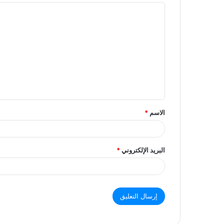
ا
ل
ت
ع
ل
ي
ق
الاسم
*
البريد الإلكتروني
*