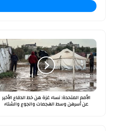
خ
ل
ب
ر
ي
د
ك
ا
ل
إ
ل
ك
ت
ر
و
ن
الأمم المتحدة: نساء غزة هن خط الدفاع الأخير
ي
عن أسرهن وسط الهجمات والجوع والشتاء