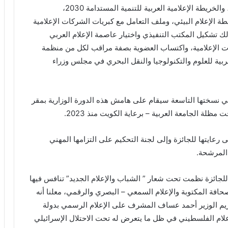
الإعلامي، والخطة المرحلية الإعلامية لمكافحة الإرهاب، والخريطة الإعلامية العربية للتنمية المستدامة 2030،
وخطة الإعلام البيئي، وملف التعامل مع كبريات الشركات الإعلامية
لك تشكيل المكتب التنفيذي واختيار عاصمة الإعلام العربي
نظمات الإعلامية، واكتساب العضوية بصفة مراقب لكل من منظمة
العربية للعلوم والتكنولوجيا والنقل البحري في مجلس وزراء
 في نسختها التاسعة سيقام على هامش هذه الدورة الوزارية بمقر
مظلة الجامعة العربية – برعاية الكويت منذ 2023.
ى رعايتها للجائزة وإلى لجنة التحكيم على التزامها المهني
 المرشحة.
 للجائزة نظمت تحت شعار ” الشباب والإعلام الجديد” تنافس فيها
لت ميادين الصحافة المكتوبة والإعلام السمعي – البصري والرقمي، معلنا أنه
كريم الوزير أحمد عساف المشرف على الإعلام الرسمي بدولة
علام الفلسطيني في ظل ما يتعرض له تحت الاحتلال الإسرائيلي