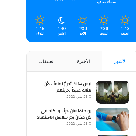
سماء صافية
45
40
39
39
43
℃
℃
℃
℃
℃
الجمعة
السبت
الأحد
الأثنين
الثلاثاء
الأشهر
الأخيرة
تعليقات
ليس هناك أحرارٌ تماماً ، لأن
هناك عبيداً لحريتهم
25 يناير، 2022
يولد الانسان حراً ، و لكنه في
كل مكان يجر سلاسل الاستعباد
25 يناير، 2022