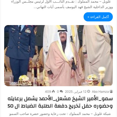
غلوبل – محمد المملوك : تقــدم النائـــب الأول لرئيس مجلــس الوزراء
ووزير الداخلية الشيخ قهد اليوسف بأسمى آيات التهاني…
أكمل القراءة »
Abo Hamza
12 فبراير، 2025
0
409
سمو_الأمير الشيخ مشعل_الأحمد يشمل برعايته
وحضوره حفل تخريج دفعة الطلبة الضباط ال 50
شبكة غلوبل – محمد المملوك : تحت رعاية وحضور حضرة صاحب السمو