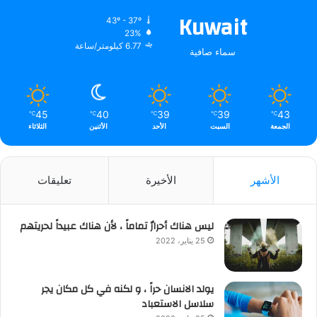
Kuwait
43º - 37º
23%
6.77 كيلومتر/ساعة
سماء صافية
45
40
39
39
43
℃
℃
℃
℃
℃
الجمعة
السبت
الأحد
الأثنين
الثلاثاء
الأشهر
الأخيرة
تعليقات
ليس هناك أحرارٌ تماماً ، لأن هناك عبيداً لحريتهم
25 يناير، 2022
يولد الانسان حراً ، و لكنه في كل مكان يجر
سلاسل الاستعباد