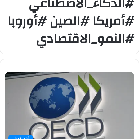
#الذكاء_الاصطناعي
#أمريكا #الصين #أوروبا
#النمو_الاقتصادي
أهم الاخبار