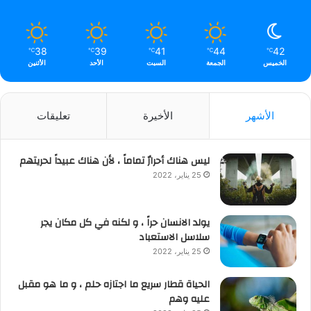
38
39
41
44
42
℃
℃
℃
℃
℃
الخميس
الجمعة
السبت
الأحد
الأثنين
الأشهر
الأخيرة
تعليقات
ليس هناك أحرارٌ تماماً ، لأن هناك عبيداً لحريتهم
25 يناير، 2022
يولد الانسان حراً ، و لكنه في كل مكان يجر
سلاسل الاستعباد
25 يناير، 2022
الحياة قطار سريع ما اجتازه حلم ، و ما هو مقبل
عليه وهم