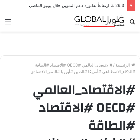
26.3 % ارتفاعاً بفاتورة دعم التموين خلال يونيو الماضي
بحث
الق
عن
الرئيسية
/
#الاقتصاد_العالمي #OECD #الاقتصاد #الطاقة
#الذكاء_الاصطناعي #أمريكا #الصين #أوروبا #النمو_الاقتصادي
#الاقتصاد_العالمي
#OECD #الاقتصاد
#الطاقة