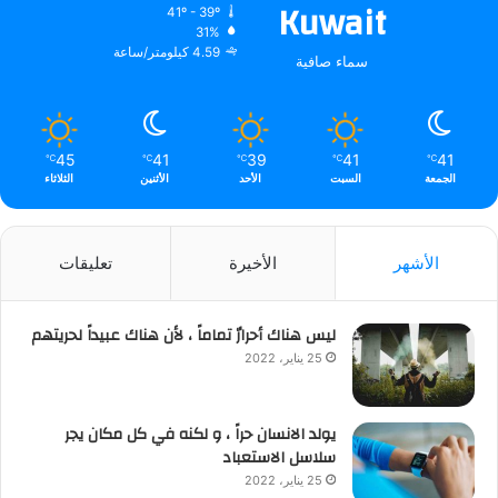
Kuwait
41º - 39º
31%
4.59 كيلومتر/ساعة
سماء صافية
45
41
39
41
41
℃
℃
℃
℃
℃
الجمعة
السبت
الأحد
الأثنين
الثلاثاء
الأشهر
الأخيرة
تعليقات
ليس هناك أحرارٌ تماماً ، لأن هناك عبيداً لحريتهم
25 يناير، 2022
يولد الانسان حراً ، و لكنه في كل مكان يجر
سلاسل الاستعباد
25 يناير، 2022