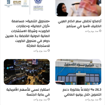
أرامكو تخفض سعر الخام العربي
«صندوق التنمية»: مساهمة
الخفيف لآسيا في سبتمبر
«أرزان المالية» و«عقارات
الكويت» وشركة الاستشارات
منذ يوم واحد
المالية الدولية القابضة بـ3 ملايين
دولار في صندوق الكويت
للاستجابة الطارئة
منذ يوم واحد
26.3 % ارتفاعاً بفاتورة دعم
استقرار نسبي للأسهم الأمريكية
التموين خلال يونيو الماضي
في بداية الجلسة
منذ يوم واحد
منذ يوم واحد