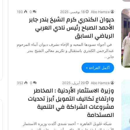
Abo Hamza
18 نوفمبر، 2025
0
193
ديوان الكندري كرم الشيخ بندر جابر
الأحمد الصباح رئيس نادي العربي
الرياضي السابق
في أجواء تسودها المحبه و الإخاء تشرف ديوان أبناء المرحوم
عبدالرحمن الكندري باستقبال و تكريم معالي الشيخ بندر
جابر…
أكمل القراءة »
Abo Hamza
29 أبريل، 2025
0
352
وزيرة الاستثمار الأردنية : المخاطر
وارتفاع تكاليف التمويل أبرز تحديات
مشروعات الشراكة في التنمية
المستدامة
شبكة غلوبل القاهرة – أحمد شندي أكدت وزيرة الاستثمار
الأردنية السابقة خلود السقاف ، أن مشروعات التنمية