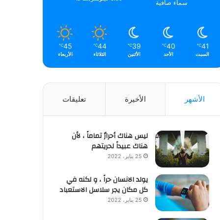
سماء صافية
45
44
39
40
41
℃
℃
℃
℃
℃
السبت
الأحد
الأثنين
الثلاثاء
الأربعاء
الأشهر
الأخيرة
تعليقات
ليس هناك أحرارٌ تماماً ، لأن
هناك عبيداً لحريتهم
25 يناير، 2022
يولد الانسان حراً ، و لكنه في
كل مكان يجر سلاسل الاستعباد
25 يناير، 2022