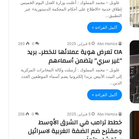
غلوبل – محمد المملوك : أعلنت وزارة العدل اليوم الخميس
إطلاق خدمة «الاطلاع على أحكام المحكمة الدستورية» عبر
التطبيق…
أكمل القراءة »
Abo Hamza
6 فبراير، 2025
0
293
CIA تعرض هوية عملائها للخطر.. بريد
“غير سري” يتضمن أسماءهم
غلوبل – محمد المملوك : أرسلت وكالة المخابرات المركزية
إلى البيت الأبيض بريدا إلكترونيا يضم أسماء الموظفين الجدد
الذين…
أكمل القراءة »
Abo Hamza
5 فبراير، 2025
0
256
خطط ترامب في الشرق الأوسط
ومقترح ضم الضفة الغربية لاسرائيل