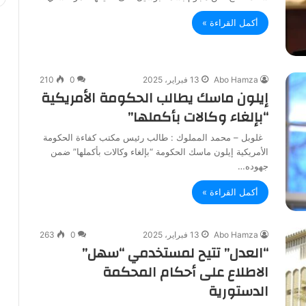
أكمل القراءة »
Abo Hamza
13 فبراير، 2025
0
210
إيلون ماسك يطالب الحكومة الأمريكية
“بإلغاء وكالات بأكملها”
غلوبل – محمد المملوك : طالب رئيس مكتب كفاءة الحكومة
الأمريكية إيلون ماسك الحكومة “بإلغاء وكالات بأكملها” ضمن
جهوده…
أكمل القراءة »
Abo Hamza
13 فبراير، 2025
0
263
“العدل” تتيح لمستخدمي “سهل”
الاطلاع على أحكام المحكمة
الدستورية