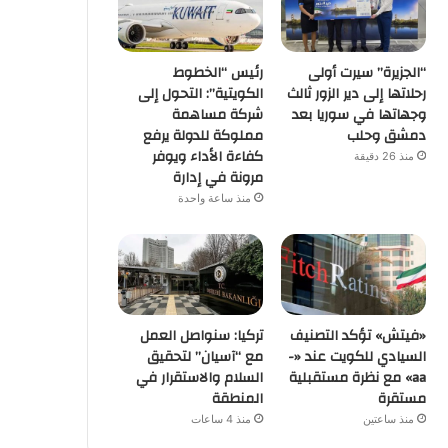
“الجزيرة” سيرت أولى
رئيس “الخطوط
رحلاتها إلى دير الزور ثالث
الكويتية”: التحول إلى
وجهاتها في سوريا بعد
شركة مساهمة
دمشق وحلب
مملوكة للدولة يرفع
كفاءة الأداء ويوفر
منذ 26 دقيقة
مرونة في إدارة
منذ ساعة واحدة
«فيتش» تؤكد التصنيف
تركيا: سنواصل العمل
السيادي للكويت عند «-
مع “آسيان” لتحقيق
aa» مع نظرة مستقبلية
السلام والاستقرار في
مستقرة
المنطقة
منذ ساعتين
منذ 4 ساعات