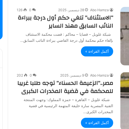
Abo Hamza
28 ديسمبر، 2025
0
126
“الاستئناف” تلغي حكم أول درجة ببراءة
النائب السابق مهند الساير
شبكة غلوبل – قضايا – محاكم : قضت محكمة الاستئناف
بإلغاء حكم محكمة أول درجة القاضي ببراءة النائب السابق…
أكمل القراءة »
Abo Hamza
9 ديسمبر، 2025
0
202
مصر..”الزعيمة الحسناء” توجه طلبا غريبا
للمحكمة في قضية المخدرات الكبرى
شبكة غلوبل – القاهرة – حمزة المملوك: وجهت المنتجة
الفنية المصرية سارة خليفة المتهمة الرئيسية في قضية
المخدرات الكبرى…
أكمل القراءة »