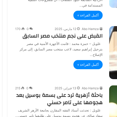
المستدامة في…
أكمل القراءة »
Abo Hamza
12 مارس، 2025
0
170
القبض على نجم منتخب مصر السابق
غلوبل – حمزة محمد : قامت الأجهزة الأمنية في مصر
بترحيل إبراهيم سعيد، لاعب منتخب مصر السابق، إلى مركز
الإصلاح…
أكمل القراءة »
Abo Hamza
13 فبراير، 2025
0
215
باحثة أزهرية ترد على بسمة بوسيل بعد
هجومها على تامر حسني
غلوبل : تحدثت أستاذ الفقه المقارن بجامعة الأزهر الشريف
سعاد صالح، عن هجوم بسمة بوسيل على طليقها تامر حسني…